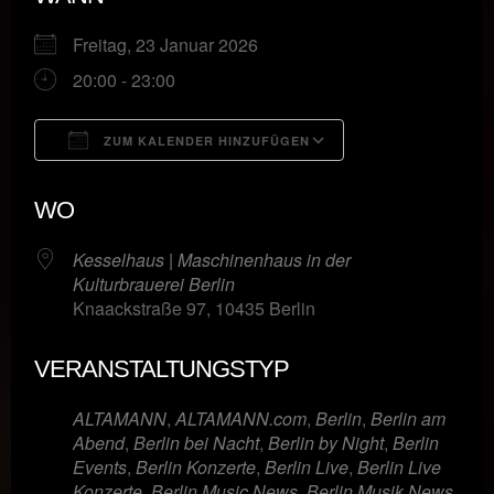
Freitag, 23 Januar 2026
20:00 - 23:00
ZUM KALENDER HINZUFÜGEN
ICS herunterladen
Google Kalende
WO
Kesselhaus | Maschinenhaus in der
Kulturbrauerei Berlin
Knaackstraße 97, 10435 Berlin
VERANSTALTUNGSTYP
ALTAMANN
,
ALTAMANN.com
,
Berlin
,
Berlin am
Abend
,
Berlin bei Nacht
,
Berlin by Night
,
Berlin
Events
,
Berlin Konzerte
,
Berlin Live
,
Berlin Live
Konzerte
,
Berlin Music News
,
Berlin Musik News
,