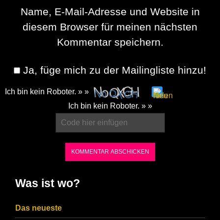
Name, E-Mail-Adresse und Website in
diesem Browser für meinen nächsten
Kommentar speichern.
Ja, füge mich zu der Mailingliste hinzu!
Ich bin kein Roboter. » »
Please
Ich bin kein Roboter. » »
enter
the
characters
shown
in
Was ist wo?
the
CAPTCHA
Das neueste