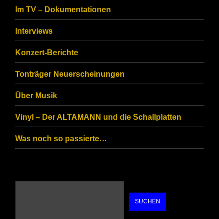
to
Im TV – Dokumentationen
ensure
that
Interviews
you
Konzert-Berichte
are
Tonträger Neuerscheinungen
human.
Über Musik
Vinyl – Der ALTAMANN und die Schallplatten
Was noch so passierte…
SUCHEN