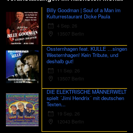
Billy Goodman | Soul of a Man im
Kulturrestaurant Dicke Paula
4 Sep. 26
13507 Berlin
Ossternhagen feat. KULLE …singen
Westernhagen! Kein Tribute, und
deshalb gut!
11 Sep. 26
13507 Berlin
DIE ELEKTRISCHE MÄNNERWELT
spielt ´Jimi Hendrix´ mit deutschen
Texten...
19 Sep. 26
12043 Berlin