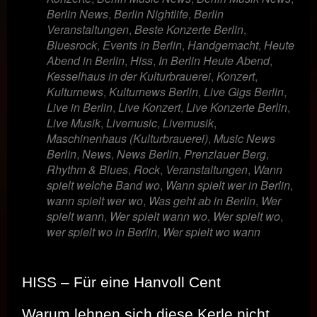
Berlin News
,
Berlin Nightlife
,
Berlin
Veranstaltungen
,
Beste Konzerte Berlin
,
Bluesrock
,
Events in Berlin
,
Handgemacht
,
Heute
Abend in Berlin
,
Hiss
,
In Berlin Heute Abend
,
Kesselhaus in der Kulturbrauerei
,
Konzert
,
Kulturnews
,
Kulturnews Berlin
,
Live Gigs Berlin
,
Live in Berlin
,
Live Konzert
,
Live Konzerte Berlin
,
Live Musik
,
Livemusic
,
Livemusik
,
Maschinenhaus (Kulturbrauerei)
,
Music News
Berlin
,
News
,
News Berlin
,
Prenzlauer Berg
,
Rhythm & Blues
,
Rock
,
Veranstaltungen
,
Wann
spielt welche Band wo
,
Wann spielt wer in Berlin
,
wann spielt wer wo
,
Was geht ab in Berlin
,
Wer
spielt wann
,
Wer spielt wann wo
,
Wer spielt wo
,
wer spielt wo in Berlin
,
Wer spielt wo wann
HISS – Für eine Hanvoll Cent
Warum lehnen sich diese Kerle nicht