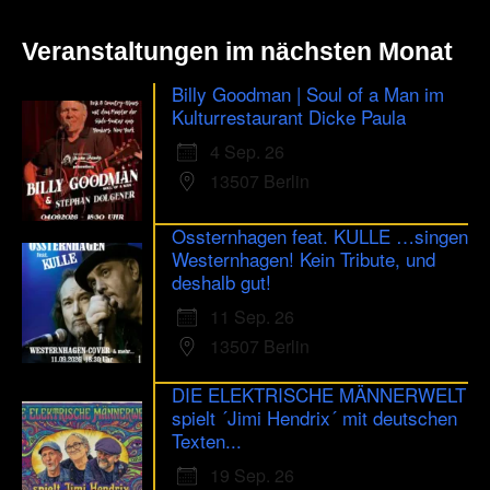
Veranstaltungen im nächsten Monat
Billy Goodman | Soul of a Man im
Kulturrestaurant Dicke Paula
4 Sep. 26
13507 Berlin
Ossternhagen feat. KULLE …singen
Westernhagen! Kein Tribute, und
deshalb gut!
11 Sep. 26
13507 Berlin
DIE ELEKTRISCHE MÄNNERWELT
spielt ´Jimi Hendrix´ mit deutschen
Texten...
19 Sep. 26