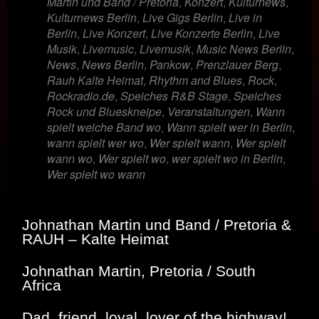
Martin und Band / Pretoria
,
Konzert
,
Kulturnews
,
Kulturnews Berlin
,
Live Gigs Berlin
,
Live in
Berlin
,
Live Konzert
,
Live Konzerte Berlin
,
Live
Musik
,
Livemusic
,
Livemusik
,
Music News Berlin
,
News
,
News Berlin
,
Pankow
,
Prenzlauer Berg
,
Rauh Kalte Heimat
,
Rhythm and Blues
,
Rock
,
Rockradio.de
,
Speiches R&B Stage
,
Speiches
Rock und Blueskneipe
,
Veranstaltungen
,
Wann
spielt welche Band wo
,
Wann spielt wer in Berlin
,
wann spielt wer wo
,
Wer spielt wann
,
Wer spielt
wann wo
,
Wer spielt wo
,
wer spielt wo in Berlin
,
Wer spielt wo wann
Johnathan Martin und Band / Pretoria &
RAUH – Kalte Heimat
Johnathan Martin, Pretoria / South
Africa
Dad, friend, loyal, lover of the highway!