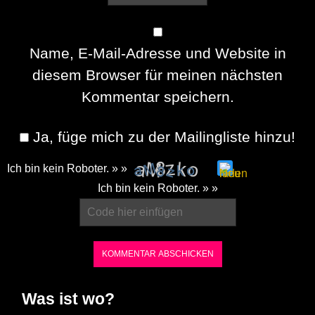
Name, E-Mail-Adresse und Website in
diesem Browser für meinen nächsten
Kommentar speichern.
Ja, füge mich zu der Mailingliste hinzu!
Ich bin kein Roboter. » »
Please
Ich bin kein Roboter. » »
enter
the
characters
shown
in
Was ist wo?
the