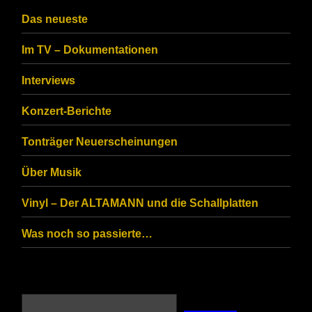
CAPTCHA
Das neueste
to
Im TV – Dokumentationen
ensure
that
Interviews
you
Konzert-Berichte
are
Tonträger Neuerscheinungen
human.
Über Musik
Vinyl – Der ALTAMANN und die Schallplatten
Was noch so passierte…