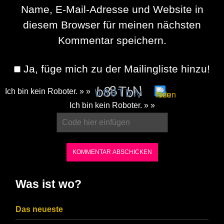
Name, E-Mail-Adresse und Website in
diesem Browser für meinen nächsten
Kommentar speichern.
Ja, füge mich zu der Mailingliste hinzu!
Ich bin kein Roboter. » »
Please
Ich bin kein Roboter. » »
enter
the
characters
shown
in
Was ist wo?
the
CAPTCHA
Das neueste
to