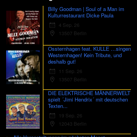
Billy Goodman | Soul of a Man im
Kulturrestaurant Dicke Paula
4 Sep. 26
13507 Berlin
Ossternhagen feat. KULLE …singen
Westernhagen! Kein Tribute, und
deshalb gut!
11 Sep. 26
13507 Berlin
DIE ELEKTRISCHE MÄNNERWELT
spielt ´Jimi Hendrix´ mit deutschen
Texten...
19 Sep. 26
12043 Berlin