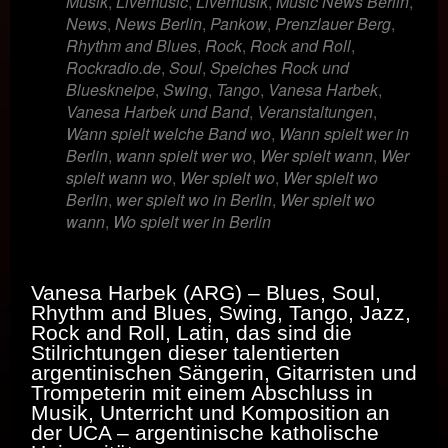
Musik
,
Livemusic
,
Livemusik
,
Music News Berlin
,
News
,
News Berlin
,
Pankow
,
Prenzlauer Berg
,
Rhythm and Blues
,
Rock
,
Rock and Roll
,
Rockradio.de
,
Soul
,
Speiches Rock und
Blueskneipe
,
Swing
,
Tango
,
Vanesa Harbek
,
Vanesa Harbek und Band
,
Veranstaltungen
,
Wann spielt welche Band wo
,
Wann spielt wer in
Berlin
,
wann spielt wer wo
,
Wer spielt wann
,
Wer
spielt wann wo
,
Wer spielt wo
,
Wer spielt wo
Berlin
,
wer spielt wo in Berlin
,
Wer spielt wo
wann
,
Wo spielt wer in Berlin
Vanesa Harbek (ARG) – Blues, Soul,
Rhythm and Blues, Swing, Tango, Jazz,
Rock and Roll, Latin, das sind die
Stilrichtungen dieser talentierten
argentinischen Sängerin, Gitarristen und
Trompeterin mit einem Abschluss in
Musik, Unterricht und Komposition an
der UCA – argentinische katholische