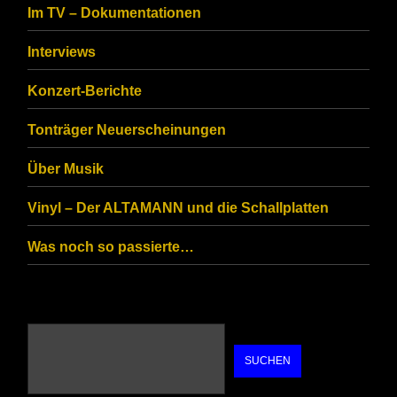
Im TV – Dokumentationen
ensure
that
Interviews
you
Konzert-Berichte
are
Tonträger Neuerscheinungen
human.
Über Musik
Vinyl – Der ALTAMANN und die Schallplatten
Was noch so passierte…
SUCHEN