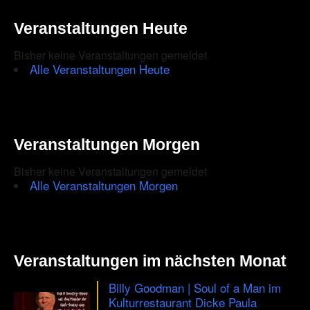
in
the
Veranstaltungen Heute
CAPTCHA
Bisher keine Veranstaltungen gemeldet
to
Alle Veranstaltungen Heute
ensure
that
you
Veranstaltungen Morgen
are
Bisher keine Veranstaltungen gemeldet
human.
Alle Veranstaltungen Morgen
Veranstaltungen im nächsten Monat
Billy Goodman | Soul of a Man im
Kulturrestaurant Dicke Paula