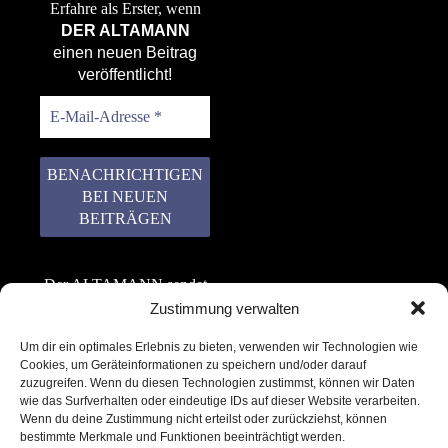
Erfahre als Erster, wenn
DER ALTAMANN
einen neuen Beitrag
veröffentlicht!
Der ALTAMANN sendet
keinen Spam! Er gibt
Zustimmung verwalten
keine Daten an dritte
Um dir ein optimales Erlebnis zu bieten, verwenden wir Technologien wie
weiter. Erfahre mehr in
Cookies, um Geräteinformationen zu speichern und/oder darauf
unserer
zuzugreifen. Wenn du diesen Technologien zustimmst, können wir Daten
Datenschutzerklärung
.
wie das Surfverhalten oder eindeutige IDs auf dieser Website verarbeiten.
Wenn du deine Zustimmung nicht erteilst oder zurückziehst, können
bestimmte Merkmale und Funktionen beeinträchtigt werden.