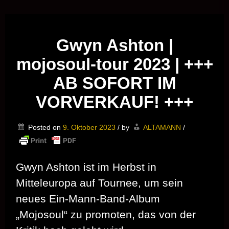
Musik vor Ort – "Support Your Local Hero!"
Gwyn Ashton |
mojosoul-tour 2023 | +++
AB SOFORT IM
VORVERKAUF! +++
Posted on
9. Oktober 2023
/
by
ALTAMANN
/
Gwyn Ashton ist im Herbst in
Mitteleuropa auf Tournee, um sein
neues Ein-Mann-Band-Album
„Mojosoul“ zu promoten, das von der