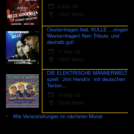
4 Sep. 26
13507 Berlin
Ossternhagen feat. KULLE …singen
Westernhagen! Kein Tribute, und
deshalb gut!
11 Sep. 26
13507 Berlin
DIE ELEKTRISCHE MÄNNERWELT
spielt ´Jimi Hendrix´ mit deutschen
Texten...
19 Sep. 26
12043 Berlin
Alle Veranstaltungen im nächsten Monat