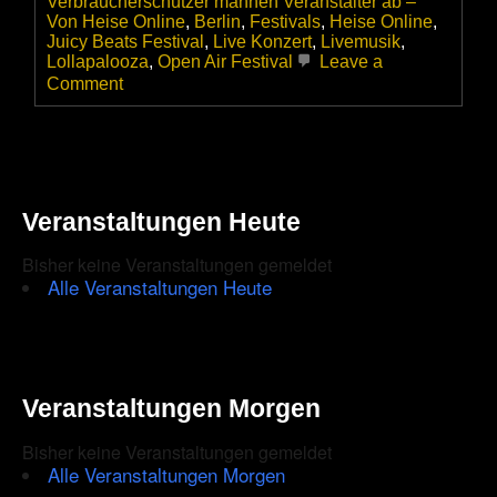
Verbraucherschützer mahnen Veranstalter ab –
Von Heise Online
,
Berlin
,
Festivals
,
Heise Online
,
Juicy Beats Festival
,
Live Konzert
,
Livemusik
,
Lollapalooza
,
Open Air Festival
Leave a
on
Comment
Bargeldlose
Festivals
–
Verbraucherschützer
mahnen
Veranstalter
Veranstaltungen Heute
ab
–
Bisher keine Veranstaltungen gemeldet
Von
Heise
Alle Veranstaltungen Heute
Online
Veranstaltungen Morgen
Bisher keine Veranstaltungen gemeldet
Alle Veranstaltungen Morgen