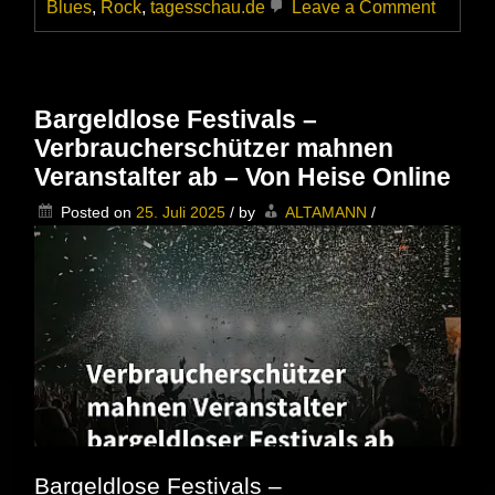
on
Blues
,
Rock
,
tagesschau.de
Leave a Comment
Ausverk
oder
Auslauf
–
Für
Bargeldlose Festivals –
Festiva
Verbraucherschützer mahnen
sind
die
Veranstalter ab – Von Heise Online
fetten
Jahre
Posted on
25. Juli 2025
/
by
ALTAMANN
/
vorbei
Bargeldlose Festivals –