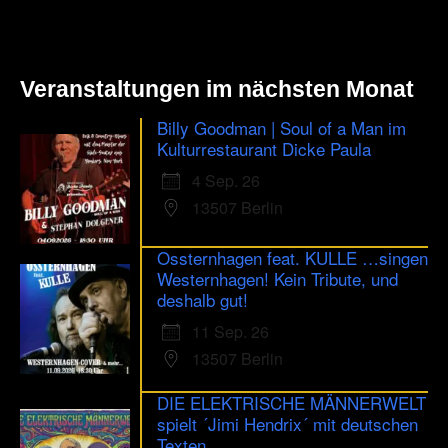
Veranstaltungen im nächsten Monat
Billy Goodman | Soul of a Man im
Kulturrestaurant Dicke Paula
4 Sep. 26
13507 Berlin
Ossternhagen feat. KULLE …singen
Westernhagen! Kein Tribute, und
deshalb gut!
11 Sep. 26
13507 Berlin
DIE ELEKTRISCHE MÄNNERWELT
spielt ´Jimi Hendrix´ mit deutschen
Texten...