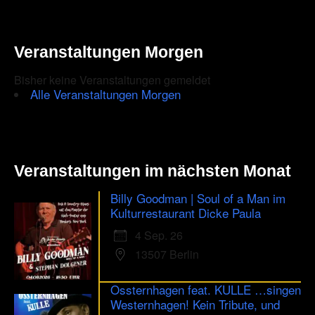
es
gleich
7
Mal
Veranstaltungen Morgen
zur
Sache
Bisher keine Veranstaltungen gemeldet
Alle Veranstaltungen Morgen
Veranstaltungen im nächsten Monat
Billy Goodman | Soul of a Man im
Kulturrestaurant Dicke Paula
4 Sep. 26
13507 Berlin
Ossternhagen feat. KULLE …singen
Westernhagen! Kein Tribute, und