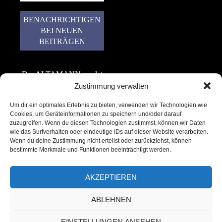
Der ALTAMANN sendet
keinen Spam! Er gibt
Zustimmung verwalten
keine Daten an dritte
Um dir ein optimales Erlebnis zu bieten, verwenden wir Technologien wie
weiter. Erfahre mehr in
Cookies, um Geräteinformationen zu speichern und/oder darauf
unserer
zuzugreifen. Wenn du diesen Technologien zustimmst, können wir Daten
Datenschutzerklärung
.
wie das Surfverhalten oder eindeutige IDs auf dieser Website verarbeiten.
Wenn du deine Zustimmung nicht erteilst oder zurückziehst, können
bestimmte Merkmale und Funktionen beeinträchtigt werden.
AKZEPTIEREN
ABLEHNEN
Copyright © 2022 – 2025 | ALTAMANN.com
EINSTELLUNGEN ANSEHEN