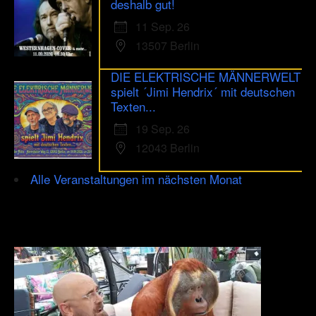
deshalb gut!
11 Sep. 26
13507 Berlin
DIE ELEKTRISCHE MÄNNERWELT
spielt ´Jimi Hendrix´ mit deutschen
Texten...
19 Sep. 26
12043 Berlin
Alle Veranstaltungen im nächsten Monat