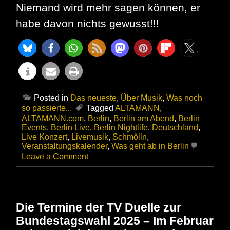
Niemand wird mehr sagen können, er
habe davon nichts gewusst!!!
Posted in
Das neueste
,
Über Musik
,
Was noch
so passierte...
Tagged
ALTAMANN
,
ALTAMANN.com
,
Berlin
,
Berlin am Abend
,
Berlin
Events
,
Berlin Live
,
Berlin Nightlife
,
Deutschland
,
Live Konzert
,
Livemusik
,
Schmölln
,
Veranstaltungskalender
,
Was geht ab in Berlin
on
Leave a Comment
Sagt
uns
Bescheid
wenn
der
Die Termine der TV Duelle zur
Auftritt
Bundestagswahl 2025 – Im Februar
naht!