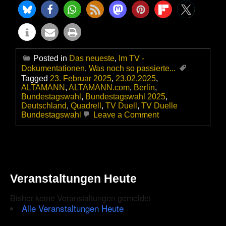
Posted in
Das neueste
,
Im TV -
Dokumentationen
,
Was noch so passierte...
Tagged
23. Februar 2025
,
23.02.2025
,
ALTAMANN
,
ALTAMANN.com
,
Berlin
,
Bundestagswahl
,
Bundestagswahl 2025
,
Deutschland
,
Quadrell
,
TV Duell
,
TV Duelle
on
Bundestagswahl
Leave a Comment
Die
Termine
der
TV
Duelle
zur
Veranstaltungen Heute
Bundestagswahl
2025
–
Bisher keine Veranstaltungen gemeldet
Im
Alle Veranstaltungen Heute
Februar
geht