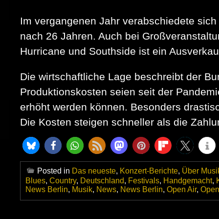
Im vergangenen Jahr verabschiedete sich
nach 26 Jahren. Auch bei Großveranstalt
Hurricane und Southside ist ein Ausverkauf 
Die wirtschaftliche Lage beschreibt der B
Produktionskosten seien seit der Pandemi
erhöht werden können. Besonders drastisch 
Die Kosten steigen schneller als die Zahl
Posted in
Das neueste
,
Konzert-Berichte
,
Über Musi
Blues
,
Country
,
Deutschland
,
Festivals
,
Handgemacht
,
News Berlin
,
Musik
,
News
,
News Berlin
,
Open Air
,
Open 