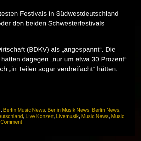
testen Festivals in Südwestdeutschland
der den beiden Schwesterfestivals
irtschaft (BDKV) als „angespannt“. Die
e hätten dagegen „nur um etwa 30 Prozent“
 „in Teilen sogar verdreifacht“ hätten.
n
,
Berlin Music News
,
Berlin Musik News
,
Berlin News
,
eutschland
,
Live Konzert
,
Livemusik
,
Music News
,
Music
on
 Comment
Ausverkauft
oder
Auslaufmodell