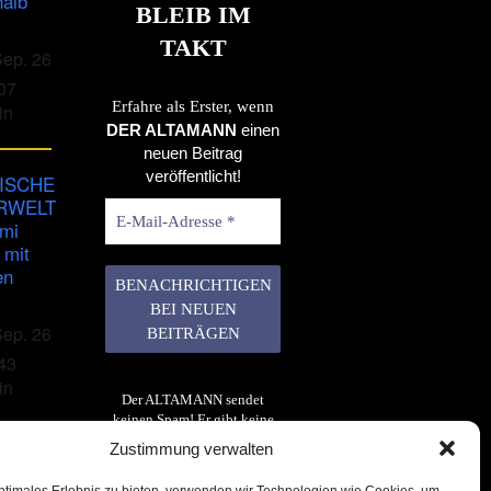
halb
BLEIB IM
TAKT
Sep. 26
07
Erfahre als Erster, wenn
in
DER ALTAMANN
einen
neuen Beitrag
veröffentlicht!
ISCHE
RWELT
imi
 mit
en
Sep. 26
43
in
Der ALTAMANN sendet
keinen Spam! Er gibt keine
Daten an dritte weiter. Erfahre
Zustimmung verwalten
mehr in unserer
Datenschutzerklärung
.