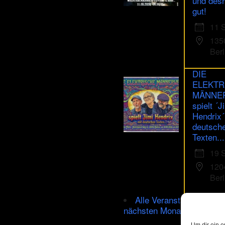
und des
gut!
11 
135
Berl
DIE
ELEKTR
MÄNNE
spielt ´J
Hendrix´
deutsch
Texten...
19 
120
Berl
Alle Veranstaltungen im
nächsten Monat