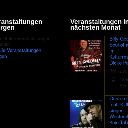
ranstaltungen
Veranstaltungen i
rgen
nächsten Monat
Billy Go
er keine Veranstaltungen
eldet
Soul of 
lle Veranstaltungen
im
gen
Kulturre
Dicke Pa
4 S
135
Berl
Osstern
feat. K
singen
Western
Kein Trib