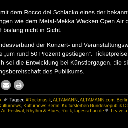
 mit dem Rocco del Schlacko eines der bekann
ungen wie dem Metal-Mekka Wacken Open Air o
bislang nicht in Sicht.
undesverband der Konzert- und Veranstaltungsw
e „um rund 50 Prozent gestiegen“. Ticketpreis
sei die Entwicklung bei Künstlergagen, die sich
ungsbereitschaft des Publikums.
k
Tagged
#Rockmusik
,
ALTAMANN
,
ALTAMANN.com
,
Berli
Kulturnews
,
Kulturnews Berlin
,
Kultursterben Bundesrepublik D
Air Festival
,
Rhythm & Blues
,
Rock
,
tagesschau.de
Leave a