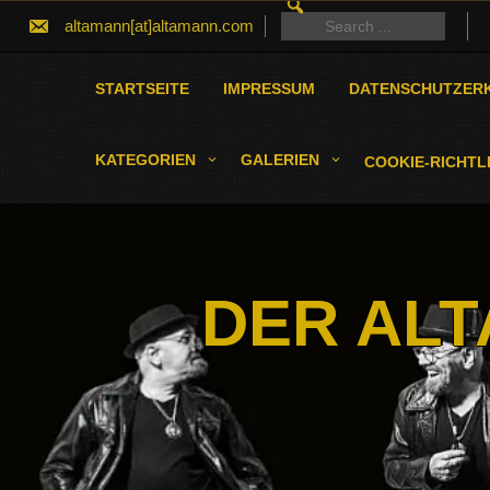
SEARCH
Skip
FOR:
Search
altamann[at]altamann.com
to
for:
content
STARTSEITE
IMPRESSUM
DATENSCHUTZER
KATEGORIEN
GALERIEN
COOKIE-RICHTLI
DER ALT