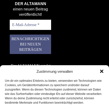
DER ALTAMANN
einen neuen Beitrag
veröffentlicht!
Der ALTAMANN sendet
keinen Spam! Er gibt
Zustimmung verwalten
keine Daten an dritte
Um dir ein optimales Erlebnis zu bieten, verwenden wir Technologien wie
weiter. Erfahre mehr in
Cookies, um Geräteinformationen zu speichern und/oder darauf
unserer
zuzugreifen. Wenn du diesen Technologien zustimmst, können wir Daten
Datenschutzerklärung
.
wie das Surfverhalten oder eindeutige IDs auf dieser Website verarbeiten.
Wenn du deine Zustimmung nicht erteilst oder zurückziehst, können
bestimmte Merkmale und Funktionen beeinträchtigt werden.