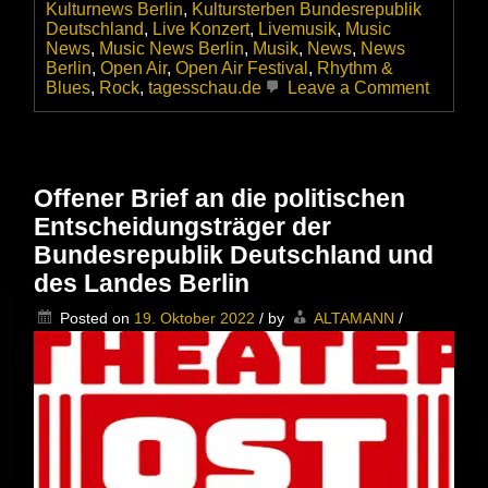
Kulturnews Berlin
,
Kultursterben Bundesrepublik
Deutschland
,
Live Konzert
,
Livemusik
,
Music
News
,
Music News Berlin
,
Musik
,
News
,
News
Berlin
,
Open Air
,
Open Air Festival
,
Rhythm &
on
Blues
,
Rock
,
tagesschau.de
Leave a Comment
Ausverk
oder
Auslauf
–
Für
Offener Brief an die politischen
Festiva
Entscheidungsträger der
sind
die
Bundesrepublik Deutschland und
fetten
des Landes Berlin
Jahre
vorbei
Posted on
19. Oktober 2022
/
by
ALTAMANN
/