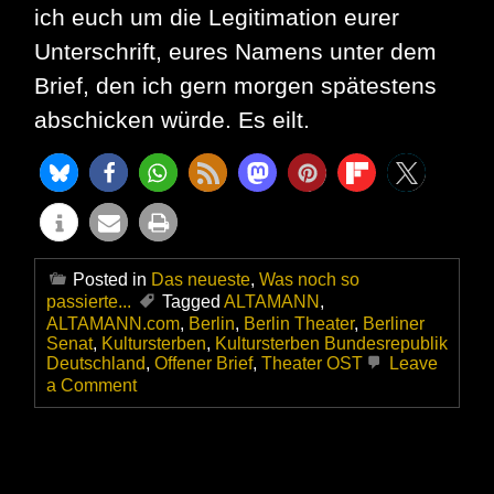
ich euch um die Legitimation eurer
Unterschrift, eures Namens unter dem
Brief, den ich gern morgen spätestens
abschicken würde. Es eilt.
Posted in
Das neueste
,
Was noch so
passierte...
Tagged
ALTAMANN
,
ALTAMANN.com
,
Berlin
,
Berlin Theater
,
Berliner
Senat
,
Kultursterben
,
Kultursterben Bundesrepublik
Deutschland
,
Offener Brief
,
Theater OST
Leave
on
a Comment
Offener
Brief
an
die
politischen