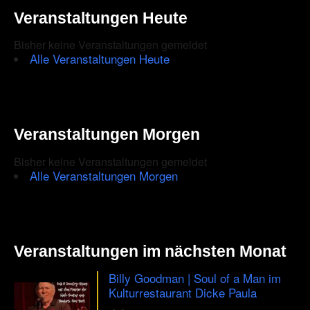
Entscheidungsträger
Veranstaltungen Heute
der
Bundesrepublik
Bisher keine Veranstaltungen gemeldet
Deutschland
und
Alle Veranstaltungen Heute
des
Landes
Berlin
Veranstaltungen Morgen
Bisher keine Veranstaltungen gemeldet
Alle Veranstaltungen Morgen
Veranstaltungen im nächsten Monat
Billy Goodman | Soul of a Man im
Kulturrestaurant Dicke Paula