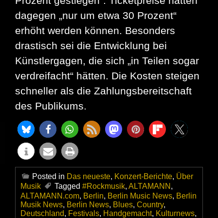
Prozent gestiegen“. Ticketpreise hätten
dagegen „nur um etwa 30 Prozent“
erhöht werden können. Besonders
drastisch sei die Entwicklung bei
Künstlergagen, die sich „in Teilen sogar
verdreifacht“ hätten. Die Kosten steigen
schneller als die Zahlungsbereitschaft
des Publikums.
Posted in
Das neueste
,
Konzert-Berichte
,
Über
Musik
Tagged
#Rockmusik
,
ALTAMANN
,
ALTAMANN.com
,
Berlin
,
Berlin Music News
,
Berlin
Musik News
,
Berlin News
,
Blues
,
Country
,
Deutschland
,
Festivals
,
Handgemacht
,
Kulturnews
,