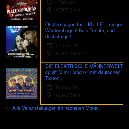
4 Sep. 26
13507 Berlin
Ossternhagen feat. KULLE …singen
Westernhagen! Kein Tribute, und
deshalb gut!
11 Sep. 26
13507 Berlin
DIE ELEKTRISCHE MÄNNERWELT
spielt ´Jimi Hendrix´ mit deutschen
Texten...
19 Sep. 26
12043 Berlin
Alle Veranstaltungen im nächsten Monat