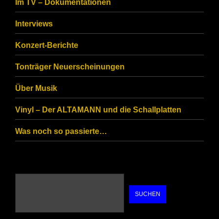
Im TV – Dokumentationen
ensure
that
Interviews
you
Konzert-Berichte
are
Tonträger Neuerscheinungen
human.
Über Musik
Vinyl – Der ALTAMANN und die Schallplatten
Was noch so passierte…
SUCHEN