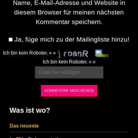
Name, E-Mail-Adresse und Website in
diesem Browser für meinen nächsten
Kommentar speichern.
Ja, füge mich zu der Mailingliste hinzu!
Ich bin kein Roboter. » »
Please
Ich bin kein Roboter. » »
enter
the
characters
shown
in
Was ist wo?
the
CAPTCHA
Das neueste
to