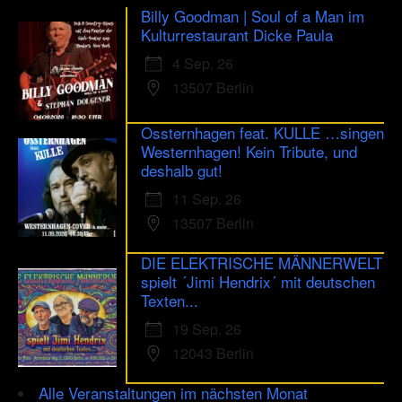
Billy Goodman | Soul of a Man im
Kulturrestaurant Dicke Paula
4 Sep. 26
13507 Berlin
Ossternhagen feat. KULLE …singen
Westernhagen! Kein Tribute, und
deshalb gut!
11 Sep. 26
13507 Berlin
DIE ELEKTRISCHE MÄNNERWELT
spielt ´Jimi Hendrix´ mit deutschen
Texten...
19 Sep. 26
12043 Berlin
Alle Veranstaltungen im nächsten Monat