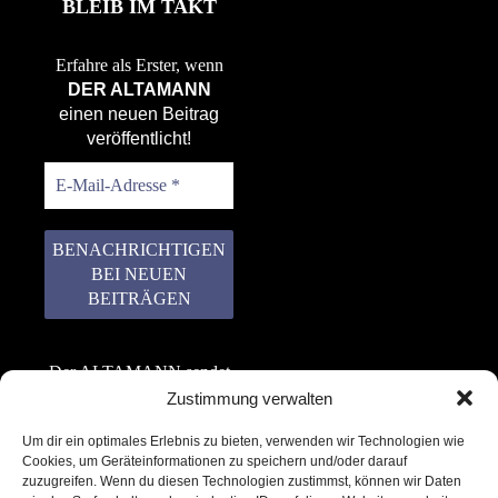
BLEIB IM TAKT
Erfahre als Erster, wenn
DER ALTAMANN
einen neuen Beitrag
veröffentlicht!
Der ALTAMANN sendet
keinen Spam! Er gibt
Zustimmung verwalten
keine Daten an dritte
Um dir ein optimales Erlebnis zu bieten, verwenden wir Technologien wie
weiter. Erfahre mehr in
Cookies, um Geräteinformationen zu speichern und/oder darauf
unserer
zuzugreifen. Wenn du diesen Technologien zustimmst, können wir Daten
Datenschutzerklärung
.