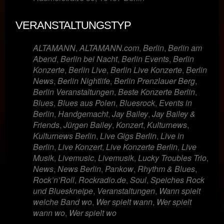
VERANSTALTUNGSTYP
ALTAMANN
,
ALTAMANN.com
,
Berlin
,
Berlin am
Abend
,
Berlin bei Nacht
,
Berlin Events
,
Berlin
Konzerte
,
Berlin Live
,
Berlin Live Konzerte
,
Berlin
News
,
Berlin Nightlife
,
Berlin Prenzlauer Berg
,
Berlin Veranstaltungen
,
Beste Konzerte Berlin
,
Blues
,
Blues aus Polen
,
Bluesrock
,
Events in
Berlin
,
Handgemacht
,
Jay Bailey
,
Jay Bailey &
Friends
,
Jürgen Bailey
,
Konzert
,
Kulturnews
,
Kulturnews Berlin
,
Live Gigs Berlin
,
Live in
Berlin
,
Live Konzert
,
Live Konzerte Berlin
,
Live
Musik
,
Livemusic
,
Livemusik
,
Lucky Troubles Trio
,
News
,
News Berlin
,
Pankow
,
Rhythm & Blues
,
Rock’n’Roll
,
Rockradio.de
,
Soul
,
Speiches Rock
und Blueskneipe
,
Veranstaltungen
,
Wann spielt
welche Band wo
,
Wer spielt wann
,
Wer spielt
wann wo
,
Wer spielt wo