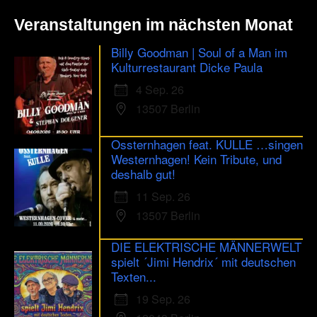
Veranstaltungen im nächsten Monat
Billy Goodman | Soul of a Man im
Kulturrestaurant Dicke Paula
4 Sep. 26
13507 Berlin
Ossternhagen feat. KULLE …singen
Westernhagen! Kein Tribute, und
deshalb gut!
11 Sep. 26
13507 Berlin
DIE ELEKTRISCHE MÄNNERWELT
spielt ´Jimi Hendrix´ mit deutschen
Texten...
19 Sep. 26