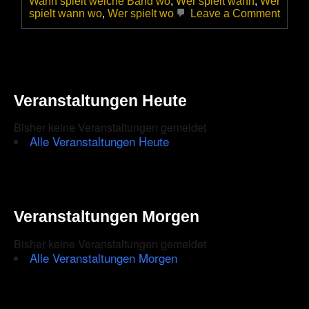
Wann spielt welche Band wo
,
Wer spielt wann
,
Wer
on
spielt wann wo
,
Wer spielt wo
Leave a Comment
Billy
Good
&
Rober
Willi
|
Veranstaltungen Heute
Acous
Live-
Sessi
Bisher keine Veranstaltungen gemeldet
bei
Alle Veranstaltungen Heute
Berlin
Guita
Veranstaltungen Morgen
Bisher keine Veranstaltungen gemeldet
Alle Veranstaltungen Morgen