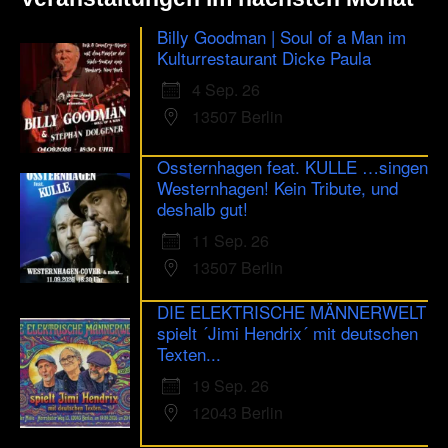
Billy Goodman | Soul of a Man im
Kulturrestaurant Dicke Paula
4 Sep. 26
13507 Berlin
Ossternhagen feat. KULLE …singen
Westernhagen! Kein Tribute, und
deshalb gut!
11 Sep. 26
13507 Berlin
DIE ELEKTRISCHE MÄNNERWELT
spielt ´Jimi Hendrix´ mit deutschen
Texten...
19 Sep. 26
12043 Berlin