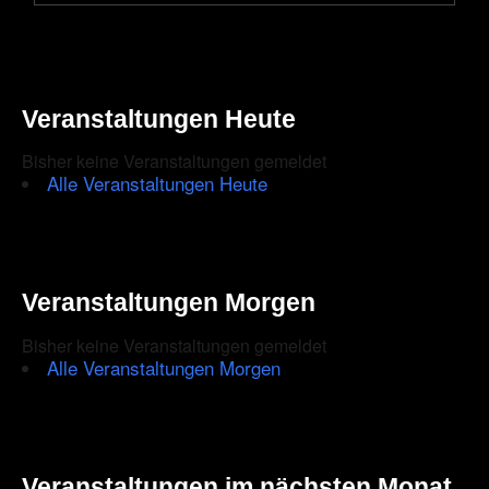
Good
&
Rober
Willi
|
Veranstaltungen Heute
Acous
Live-
Sessi
Bisher keine Veranstaltungen gemeldet
bei
Alle Veranstaltungen Heute
Berlin
Guita
Veranstaltungen Morgen
Bisher keine Veranstaltungen gemeldet
Alle Veranstaltungen Morgen
Veranstaltungen im nächsten Monat