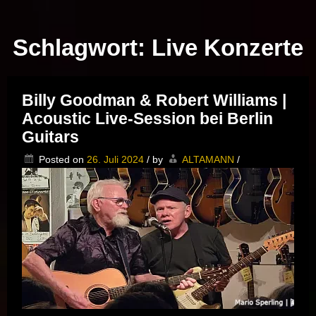
Musik vor Ort – "Support Your Local Hero!"
Schlagwort:
Live Konzerte
Billy Goodman & Robert Williams |
Acoustic Live-Session bei Berlin
Guitars
Posted on
26. Juli 2024
/
by
ALTAMANN
/