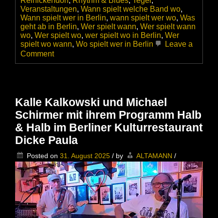
Reinickendorf
,
Rhythm & Blues
,
Tegel
,
Veranstaltungen
,
Wann spielt welche Band wo
,
Wann spielt wer in Berlin
,
wann spielt wer wo
,
Was
geht ab in Berlin
,
Wer spielt wann
,
Wer spielt wann
wo
,
Wer spielt wo
,
wer spielt wo in Berlin
,
Wer
spielt wo wann
,
Wo spielt wer in Berlin
Leave a
on
Comment
Pan
Salmenhaara
Country
Blues
&
Kalle Kalkowski und Michael
Ragtime
Schirmer mit ihrem Programm Halb
im
Kulturrestaurant
& Halb im Berliner Kulturrestaurant
Dicke
Dicke Paula
Paula
Posted on
31. August 2025
/
by
ALTAMANN
/