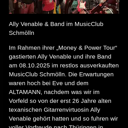
Rockradio.de
Ally Venable & Band im MusicClub
Schmölln
Im Rahmen ihrer „Money & Power Tour“
gastierten Ally Venable und ihre Band
am 08.10.2025 im restlos ausverkauften
MusicClub Schmölln. Die Erwartungen
waren hoch bei Eve und dem
ALTAMANN, nachdem was wir im
Vorfeld so von der erst 26 Jahre alten
texanischen Gitarrenvirtuosin Ally
Venable gehört hatten und so fuhren wir
voller Vorfreude nach Thüringen in