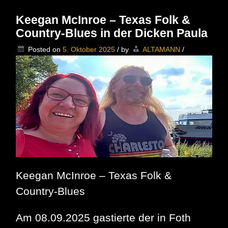
Band
im
Keegan McInroe – Texas Folk &
MusicClub
Country-Blues in der Dicken Paula
Schmölln
–
Posted on
5. Oktober 2025
/
by
ALTAMANN
/
Besser
du
hattest
ein
Ticket
Keegan McInroe – Texas Folk &
Country-Blues
Am 08.09.2025 gastierte der in Foth