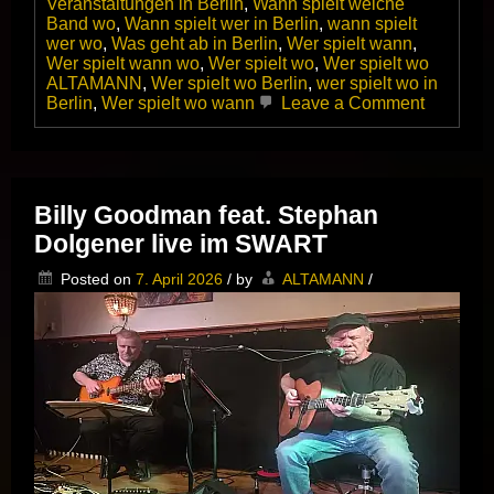
Veranstaltungen in Berlin
,
Wann spielt welche
Band wo
,
Wann spielt wer in Berlin
,
wann spielt
wer wo
,
Was geht ab in Berlin
,
Wer spielt wann
,
Wer spielt wann wo
,
Wer spielt wo
,
Wer spielt wo
ALTAMANN
,
Wer spielt wo Berlin
,
wer spielt wo in
on
Berlin
,
Wer spielt wo wann
Leave a Comment
Das
Norman
Beaker
Trio
zweimal
Billy Goodman feat. Stephan
in
Dolgener live im SWART
Top-
Form
Posted on
7. April 2026
/
by
ALTAMANN
/
im
Kulturres
Dicke
Paula,
Berlin