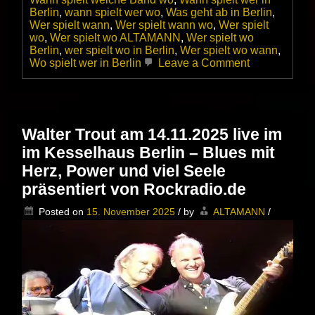
Berlin
,
wann spielt wer wo
,
Was geht ab in Berlin
,
Wer spielt wann
,
Wer spielt wann wo
,
Wer spielt
wo
,
Wer spielt wo ALTAMANN
,
Wer spielt wo
Berlin
,
wer spielt wo in Berlin
,
Wer spielt wo wann
,
on
Wo spielt wer in Berlin
Leave a Comment
Billy
Goodman
feat.
Stephan
Dolgener
Walter Trout am 14.11.2025 live im
live
im Kesselhaus Berlin – Blues mit
im
SWART
Herz, Power und viel Seele
präsentiert von Rockradio.de
Posted on
15. November 2025
/
by
ALTAMANN
/