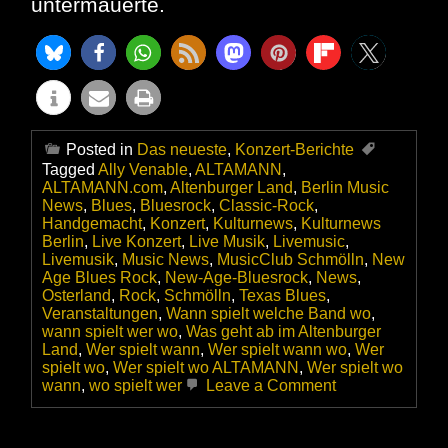
untermauerte.
Posted in
Das neueste
,
Konzert-Berichte
Tagged
Ally Venable
,
ALTAMANN
,
ALTAMANN.com
,
Altenburger Land
,
Berlin Music
News
,
Blues
,
Bluesrock
,
Classic-Rock
,
Handgemacht
,
Konzert
,
Kulturnews
,
Kulturnews
Berlin
,
Live Konzert
,
Live Musik
,
Livemusic
,
Livemusik
,
Music News
,
MusicClub Schmölln
,
New
Age Blues Rock
,
New-Age-Bluesrock
,
News
,
Osterland
,
Rock
,
Schmölln
,
Texas Blues
,
Veranstaltungen
,
Wann spielt welche Band wo
,
wann spielt wer wo
,
Was geht ab im Altenburger
Land
,
Wer spielt wann
,
Wer spielt wann wo
,
Wer
spielt wo
,
Wer spielt wo ALTAMANN
,
Wer spielt wo
on
wann
,
wo spielt wer
Leave a Comment
Ally
Venable
&