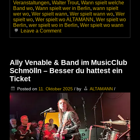
Veranstaltungen
,
Walter Trout
,
Wann spielt welche
Band wo
,
Wann spielt wer in Berlin
,
wann spielt
wer wo
,
Wer spielt wann
,
Wer spielt wann wo
,
Wer
spielt wo
,
Wer spielt wo ALTAMANN
,
Wer spielt wo
Berlin
,
wer spielt wo in Berlin
,
Wer spielt wo wann
on
Leave a Comment
Walter
Trout
am
14.11.2025
live
Ally Venable & Band im MusicClub
im
Schmölln – Besser du hattest ein
im
Kesselhaus
Ticket
Berlin
–
Posted on
11. Oktober 2025
/
by
ALTAMANN
/
Blues
mit
Herz,
Power
und
viel
Seele
präsentiert
von