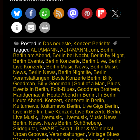
Posted in
Das neueste
,
Konzert-Berichte
Tagged
ALTAMANN
,
ALTAMANN.com
,
Berlin
,
Berlin am Abend
,
Berlin bei Nacht
,
Berlin by Night
,
Berlin Events
,
Berlin Konzerte
,
Berlin Live
,
Berlin
Live Konzerte
,
Berlin Music News
,
Berlin Musik
News
,
Berlin News
,
Berlin Nightlife
,
Berlin
Veranstaltungen
,
Beste Konzerte Berlin
,
Billy
Goodman
,
Billy Goodman | Soul of a Man
,
Blues
,
Events in Berlin
,
Folk-Blues
,
Goodman Brothers
,
Handgemacht
,
Heute Abend in Berlin
,
In Berlin
Heute Abend
,
Konzert
,
Konzerte in Berlin
,
Kulturnews
,
Kulturnews Berlin
,
Live Gigs Berlin
,
Live in Berlin
,
Live Konzert
,
Live Konzerte Berlin
,
Live Musik
,
Livemusic
,
Livemusik
,
Music News
Berlin
,
News
,
News Berlin
,
Schöneberg
,
Slideguitar
,
SWART
,
Swart | Bier & Weinlokal
,
Urban Grooves
,
Veranstaltungen
,
Vintage Blues
,
Wann spielt welche Band wo
,
Wann spielt wer in