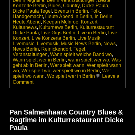
Berlin Nightlife
,
Berlin Veranstaltungen
,
Beste
Konzerte Berlin
,
Blues
,
Country
,
Dicke Paula
,
Dicke Paula Tegel
,
Events in Berlin
,
Folk
,
Handgemacht
,
Heute Abend in Berlin
,
In Berlin
Heute Abend
,
Keegan McInroe
,
Konzert
,
Kulturnews
,
Kulturnews Berlin
,
Kulturrestaurant
Dicke Paula
,
Live Gigs Berlin
,
Live in Berlin
,
Live
Konzert
,
Live Konzerte Berlin
,
Live Musik
,
Livemusic
,
Livemusik
,
Music News Berlin
,
News
,
News Berlin
,
Reinickendorf
,
Tegel
,
Veranstaltungen
,
Wann spielt welche Band wo
,
Wann spielt wer in Berlin
,
wann spielt wer wo
,
Was
geht ab in Berlin
,
Wer spielt wann
,
Wer spielt wann
wo
,
Wer spielt wo
,
wer spielt wo in Berlin
,
Wer
spielt wo wann
,
Wo spielt wer in Berlin
Leave a
on
Comment
Keegan
McInroe
–
Texas
Folk
Pan Salmenhaara Country Blues &
&
Ragtime im Kulturrestaurant Dicke
Country-
Blues
Paula
in