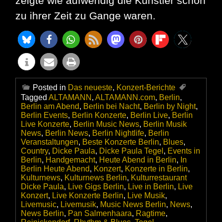
zeigte wie aufwendig die Künstler schon
zu ihrer Zeit zu Gange waren.
Posted in
Das neueste
,
Konzert-Berichte
Tagged
ALTAMANN
,
ALTAMANN.com
,
Berlin
,
Berlin am Abend
,
Berlin bei Nacht
,
Berlin by Night
,
Berlin Events
,
Berlin Konzerte
,
Berlin Live
,
Berlin
Live Konzerte
,
Berlin Music News
,
Berlin Musik
News
,
Berlin News
,
Berlin Nightlife
,
Berlin
Veranstaltungen
,
Beste Konzerte Berlin
,
Blues
,
Country
,
Dicke Paula
,
Dicke Paula Tegel
,
Events in
Berlin
,
Handgemacht
,
Heute Abend in Berlin
,
In
Berlin Heute Abend
,
Konzert
,
Konzerte in Berlin
,
Kulturnews
,
Kulturnews Berlin
,
Kulturrestaurant
Dicke Paula
,
Live Gigs Berlin
,
Live in Berlin
,
Live
Konzert
,
Live Konzerte Berlin
,
Live Musik
,
Livemusic
,
Livemusik
,
Music News Berlin
,
News
,
News Berlin
,
Pan Salmenhaara
,
Ragtime
,