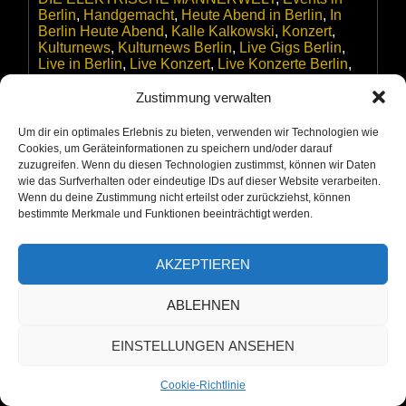
Berlin
,
Handgemacht
,
Heute Abend in Berlin
,
In
Berlin Heute Abend
,
Kalle Kalkowski
,
Konzert
,
Kulturnews
,
Kulturnews Berlin
,
Live Gigs Berlin
,
Live in Berlin
,
Live Konzert
,
Live Konzerte Berlin
,
Live Musik
,
Livemusic
,
Livemusik
,
Männer
,
Marzahn-Hellersdorf
,
Michael Schirmer
,
Music
Zustimmung verwalten
News Berlin
,
News
,
News Berlin
,
Open Air auf der
Biesdorfer Parkbühne
,
QUOTIME
,
Ralf Trotter
Um dir ein optimales Erlebnis zu bieten, verwenden wir Technologien wie
Schmidt
,
Rhythm & Blues
,
Rock
,
Veranstaltungen
,
Cookies, um Geräteinformationen zu speichern und/oder darauf
Wann spielt welche Band wo
,
Wann spielt wer in
zuzugreifen. Wenn du diesen Technologien zustimmst, können wir Daten
Berlin
,
wann spielt wer wo
,
Wer spielt wann
,
Wer
wie das Surfverhalten oder eindeutige IDs auf dieser Website verarbeiten.
spielt wann wo
,
Wer spielt wo
,
Wer spielt wo
Wenn du deine Zustimmung nicht erteilst oder zurückziehst, können
ALTAMANN
,
Wer spielt wo Berlin
,
wer spielt wo in
bestimmte Merkmale und Funktionen beeinträchtigt werden.
on
Berlin
,
Wer spielt wo wann
Leave a Comment
Eve
und
AKZEPTIEREN
der
ALTAM
ABLEHNEN
zu
Open Air auf der Biesdorfer
Besuch
Parkbühne am 23. August 2025
in
EINSTELLUNGEN ANSEHEN
der
Posted on
10. August 2025
/
by
ALTAMANN
/
Biesdorf
Cookie-Richtlinie
Parkbüh
zur