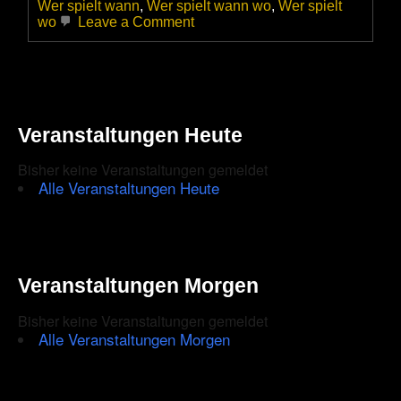
Wer spielt wann
,
Wer spielt wann wo
,
Wer spielt
on
wo
Leave a Comment
The
Georgia
Thunderbolts
in
Berlin
–
Veranstaltungen Heute
Bärenstarker
Southernrock
in
Bisher keine Veranstaltungen gemeldet
der
Alle Veranstaltungen Heute
Hafenbar
Tegel
Veranstaltungen Morgen
Bisher keine Veranstaltungen gemeldet
Alle Veranstaltungen Morgen