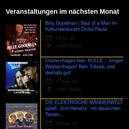
Veranstaltungen im nächsten Monat
Billy Goodman | Soul of a Man im
Kulturrestaurant Dicke Paula
4 Sep. 26
13507 Berlin
Ossternhagen feat. KULLE …singen
Westernhagen! Kein Tribute, und
deshalb gut!
11 Sep. 26
13507 Berlin
DIE ELEKTRISCHE MÄNNERWELT
spielt ´Jimi Hendrix´ mit deutschen
Texten...
19 Sep. 26