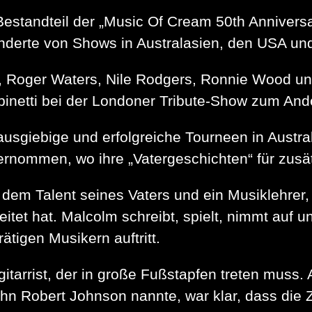
Bestandteil der „Music Of Cream 50th Anniversa
erte von Shows in Australasien, den USA und 
ton, Roger Waters, Nile Rodgers, Ronnie Wood 
netti bei der Londoner Tribute-Show zum Ande
ausgiebige und erfolgreiche Tourneen in Austr
rnommen, wo ihre „Vatergeschichten“ für zusät
it dem Talent seines Vaters und ein Musiklehr
itet hat. Malcolm schreibt, spielt, nimmt auf u
ätigen Musikern auftritt.
itarrist, der in große Fußstapfen treten muss. 
Sohn Robert Johnson nannte, war klar, dass die 