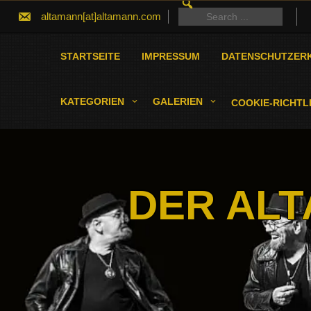
SEARCH
Skip
FOR:
Search
altamann[at]altamann.com
to
for:
content
STARTSEITE
IMPRESSUM
DATENSCHUTZER
KATEGORIEN
GALERIEN
COOKIE-RICHTLI
DER ALT