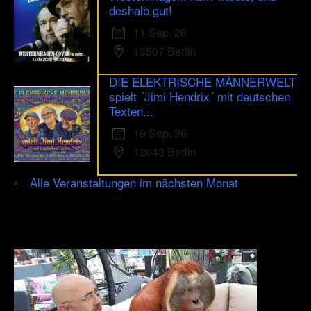
deshalb gut!
11 Sep. 26
13507 Berlin
DIE ELEKTRISCHE MÄNNERWELT
spielt ´Jimi Hendrix´ mit deutschen
Texten...
19 Sep. 26
12043 Berlin
Alle Veranstaltungen im nächsten Monat