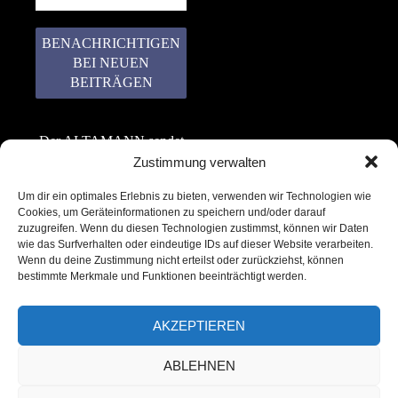
Der ALTAMANN sendet
keinen Spam! Er gibt
Zustimmung verwalten
keine Daten an dritte
Um dir ein optimales Erlebnis zu bieten, verwenden wir Technologien wie
weiter. Erfahre mehr in
Cookies, um Geräteinformationen zu speichern und/oder darauf
unserer
zuzugreifen. Wenn du diesen Technologien zustimmst, können wir Daten
Datenschutzerklärung
.
wie das Surfverhalten oder eindeutige IDs auf dieser Website verarbeiten.
Wenn du deine Zustimmung nicht erteilst oder zurückziehst, können
bestimmte Merkmale und Funktionen beeinträchtigt werden.
AKZEPTIEREN
ABLEHNEN
Copyright © 2022 – 2025 | ALTAMANN.com