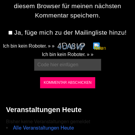
diesem Browser für meinen nächsten
Kommentar speichern.
Ja, füge mich zu der Mailingliste hinzu!
Ich bin kein Roboter. » »
Please
Ich bin kein Roboter. » »
enter
the
characters
shown
in
the
Veranstaltungen Heute
CAPTCHA
Bisher keine Veranstaltungen gemeldet
to
Alle Veranstaltungen Heute