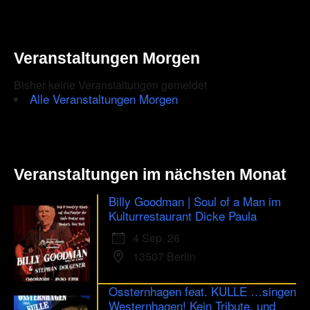
ensure
that
you
Veranstaltungen Morgen
are
Bisher keine Veranstaltungen gemeldet
human.
Alle Veranstaltungen Morgen
Veranstaltungen im nächsten Monat
Billy Goodman | Soul of a Man im
Kulturrestaurant Dicke Paula
4 Sep. 26
13507 Berlin
Ossternhagen feat. KULLE …singen
Westernhagen! Kein Tribute, und