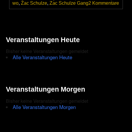
zu
wo
,
Zac Schulze
,
Zac Schulze Gang
2 Kommentare
The
Zac
Schul
Gang
live
in
Veranstaltungen Heute
der
Hafen
Bisher keine Veranstaltungen gemeldet
Tegel
Berlin
Alle Veranstaltungen Heute
–
Ein
absolu
Lecke
für
Bluesr
Veranstaltungen Morgen
Bisher keine Veranstaltungen gemeldet
Alle Veranstaltungen Morgen