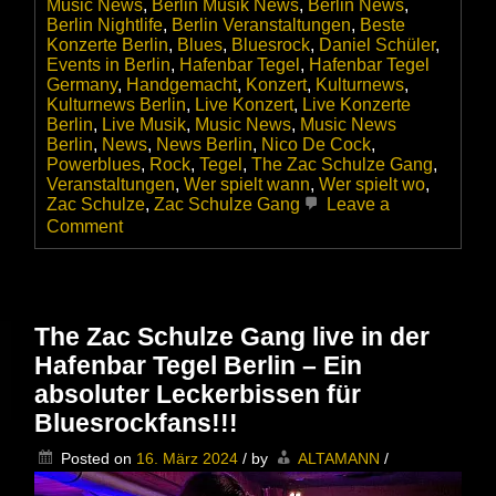
Music News
,
Berlin Musik News
,
Berlin News
,
Berlin Nightlife
,
Berlin Veranstaltungen
,
Beste
Konzerte Berlin
,
Blues
,
Bluesrock
,
Daniel Schüler
,
Events in Berlin
,
Hafenbar Tegel
,
Hafenbar Tegel
Germany
,
Handgemacht
,
Konzert
,
Kulturnews
,
Kulturnews Berlin
,
Live Konzert
,
Live Konzerte
Berlin
,
Live Musik
,
Music News
,
Music News
Berlin
,
News
,
News Berlin
,
Nico De Cock
,
Powerblues
,
Rock
,
Tegel
,
The Zac Schulze Gang
,
Veranstaltungen
,
Wer spielt wann
,
Wer spielt wo
,
Zac Schulze
,
Zac Schulze Gang
Leave a
on
Comment
Die
ZAC
SCHULZE
GANG
startet
The Zac Schulze Gang live in der
ganz
Hafenbar Tegel Berlin – Ein
groß
durch
absoluter Leckerbissen für
–
Bluesrockfans!!!
Wir
gratulieren!
Posted on
16. März 2024
/
by
ALTAMANN
/