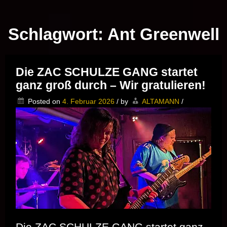
Musik vor Ort – "Support Your Local Hero!"
Schlagwort:
Ant Greenwell
Die ZAC SCHULZE GANG startet
ganz groß durch – Wir gratulieren!
Posted on
4. Februar 2026
/
by
ALTAMANN
/
Die ZAC SCHULZE GANG startet ganz