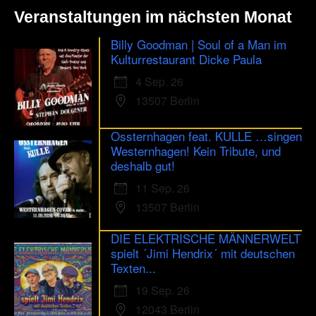
Veranstaltungen im nächsten Monat
Billy Goodman | Soul of a Man im
Kulturrestaurant Dicke Paula
4 Sep. 26
13507 Berlin
Ossternhagen feat. KULLE …singen
Westernhagen! Kein Tribute, und
deshalb gut!
11 Sep. 26
13507 Berlin
DIE ELEKTRISCHE MÄNNERWELT
spielt ´Jimi Hendrix´ mit deutschen
Texten...
19 Sep. 26
12043 Berlin