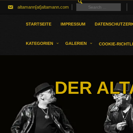
SEARCH
Skip
FOR:
Search
altamann[at]altamann.com
to
for:
content
STARTSEITE
IMPRESSUM
DATENSCHUTZER
KATEGORIEN
GALERIEN
COOKIE-RICHTLI
DER ALT