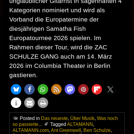
unglaublicher Gitarrist in sagenhaften 4
Kategorien nominiert und wird als
Vorband die Europatermine der
diesjährigen Samatha Fish
Europatournee 2026 spielen. Im
Rahmen dieser Tour, wird die ZAC
SCHULZE GANG auch am 14. März
2026 im Columbia Theater in Berlin
gastieren.
Posted in
Das neueste
,
Über Musik
,
Was noch
so passierte...
Tagged
ALTAMANN
,
ALTAMANN.com
,
Ant Greenwell
,
Ben Schulze
,