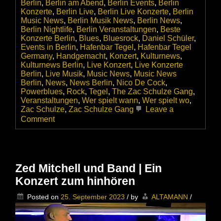
Berlin
,
Berlin am Abend
,
Berlin Events
,
Berlin
Konzerte
,
Berlin Live
,
Berlin Live Konzerte
,
Berlin
Music News
,
Berlin Musik News
,
Berlin News
,
Berlin Nightlife
,
Berlin Veranstaltungen
,
Beste
Konzerte Berlin
,
Blues
,
Bluesrock
,
Daniel Schüler
,
Events in Berlin
,
Hafenbar Tegel
,
Hafenbar Tegel
Germany
,
Handgemacht
,
Konzert
,
Kulturnews
,
Kulturnews Berlin
,
Live Konzert
,
Live Konzerte
Berlin
,
Live Musik
,
Music News
,
Music News
Berlin
,
News
,
News Berlin
,
Nico De Cock
,
Powerblues
,
Rock
,
Tegel
,
The Zac Schulze Gang
,
Veranstaltungen
,
Wer spielt wann
,
Wer spielt wo
,
Zac Schulze
,
Zac Schulze Gang
Leave a
on
Comment
Die
ZAC
SCHULZE
GANG
startet
Zed Mitchell und Band | Ein
ganz
Konzert zum hinhören
groß
durch
Posted on
25. September 2023
/
by
ALTAMANN
/
–
Wir
gratulieren!