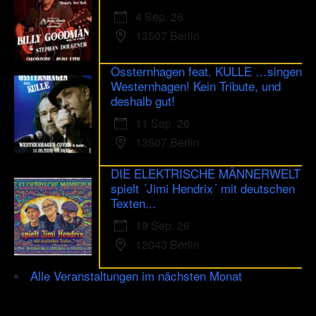
4 Sep. 26
13507 Berlin
Ossternhagen feat. KULLE …singen
Westernhagen! Kein Tribute, und
deshalb gut!
11 Sep. 26
13507 Berlin
DIE ELEKTRISCHE MÄNNERWELT
spielt ´Jimi Hendrix´ mit deutschen
Texten...
19 Sep. 26
12043 Berlin
Alle Veranstaltungen im nächsten Monat