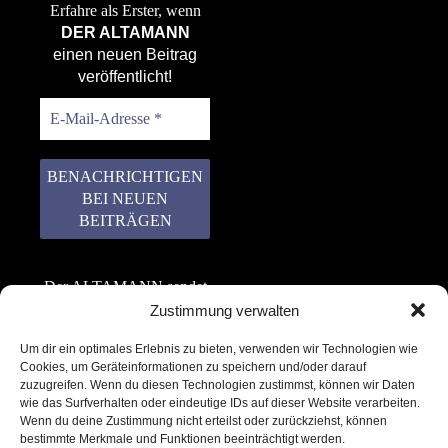
Erfahre als Erster, wenn
DER ALTAMANN
einen neuen Beitrag
veröffentlicht!
Der ALTAMANN sendet
keinen Spam! Er gibt
Zustimmung verwalten
keine Daten an dritte
Um dir ein optimales Erlebnis zu bieten, verwenden wir Technologien wie
weiter. Erfahre mehr in
Cookies, um Geräteinformationen zu speichern und/oder darauf
unserer
zuzugreifen. Wenn du diesen Technologien zustimmst, können wir Daten
Datenschutzerklärung
.
wie das Surfverhalten oder eindeutige IDs auf dieser Website verarbeiten.
Wenn du deine Zustimmung nicht erteilst oder zurückziehst, können
bestimmte Merkmale und Funktionen beeinträchtigt werden.