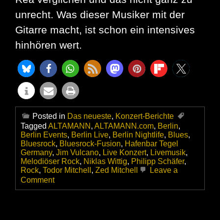
unrecht. Was dieser Musiker mit der
Gitarre macht, ist schon ein intensives
hinhören wert.
Posted in
Das neueste
,
Konzert-Berichte
Tagged
ALTAMANN
,
ALTAMANN.com
,
Berlin
,
Berlin Events
,
Berlin Live
,
Berlin Nightlife
,
Blues
,
Bluesrock
,
Bluesrock-Fusion
,
Hafenbar Tegel
Germany
,
Jim Vulcano
,
Live Konzert
,
Livemusik
,
Melodiöser Rock
,
Niklas Wittig
,
Philipp Schäfer
,
Rock
,
Todor Mitchell
,
Zed Mitchell
Leave a
on
Comment
Zed
Mitchell
und
Band