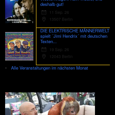
deshalb gut!
11 Sep. 26
13507 Berlin
DIE ELEKTRISCHE MÄNNERWELT
spielt ´Jimi Hendrix´ mit deutschen
Texten...
19 Sep. 26
12043 Berlin
Alle Veranstaltungen im nächsten Monat