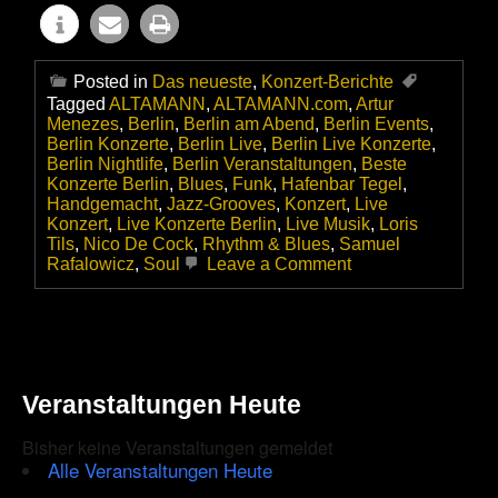
Posted in
Das neueste
,
Konzert-Berichte
Tagged
ALTAMANN
,
ALTAMANN.com
,
Artur
Menezes
,
Berlin
,
Berlin am Abend
,
Berlin Events
,
Berlin Konzerte
,
Berlin Live
,
Berlin Live Konzerte
,
Berlin Nightlife
,
Berlin Veranstaltungen
,
Beste
Konzerte Berlin
,
Blues
,
Funk
,
Hafenbar Tegel
,
Handgemacht
,
Jazz-Grooves
,
Konzert
,
Live
Konzert
,
Live Konzerte Berlin
,
Live Musik
,
Loris
Tils
,
Nico De Cock
,
Rhythm & Blues
,
Samuel
on
Rafalowicz
,
Soul
Leave a Comment
Artur
Menezes
–
Ein
Gitarrenkünstler
verzaubert
Veranstaltungen Heute
die
Hafenbar
Tegel
Bisher keine Veranstaltungen gemeldet
Alle Veranstaltungen Heute