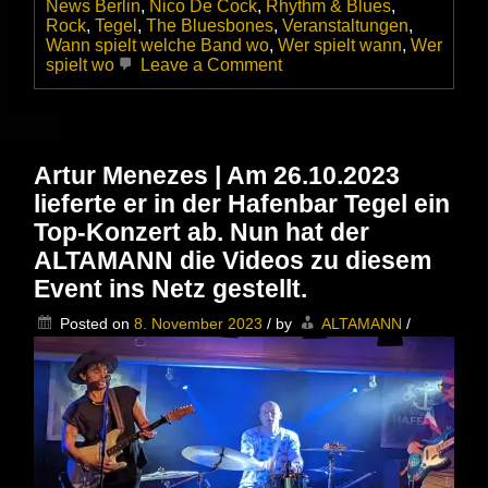
News Berlin
,
Nico De Cock
,
Rhythm & Blues
,
Rock
,
Tegel
,
The Bluesbones
,
Veranstaltungen
,
Wann spielt welche Band wo
,
Wer spielt wann
,
Wer
on
spielt wo
Leave a Comment
The
BluesBones
präsentieren
sich
stark
Artur Menezes | Am 26.10.2023
bei
lieferte er in der Hafenbar Tegel ein
ihrem
Berlin
Top-Konzert ab. Nun hat der
Konzert
ALTAMANN die Videos zu diesem
Event ins Netz gestellt.
Posted on
8. November 2023
/
by
ALTAMANN
/