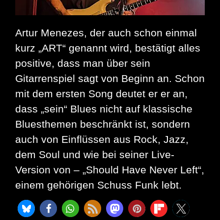
Videos
zu
diesem
Artur Menezes, der auch schon einmal
Event
ins
kurz „ART“ genannt wird, bestätigt alles
Netz
gestellt.
positive, dass man über sein
Gitarrenspiel sagt von Beginn an. Schon
mit dem ersten Song deutet er er an,
dass „sein“ Blues nicht auf klassische
Bluesthemen beschränkt ist, sondern
auch von Einflüssen aus Rock, Jazz,
dem Soul und wie bei seiner Live-
Version von – „Should Have Never Left“,
einem gehörigen Schuss Funk lebt.