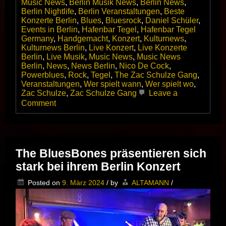
Music News
,
Berlin Musik News
,
Berlin News
,
Berlin Nightlife
,
Berlin Veranstaltungen
,
Beste
Konzerte Berlin
,
Blues
,
Bluesrock
,
Daniel Schüler
,
Events in Berlin
,
Hafenbar Tegel
,
Hafenbar Tegel
Germany
,
Handgemacht
,
Konzert
,
Kulturnews
,
Kulturnews Berlin
,
Live Konzert
,
Live Konzerte
Berlin
,
Live Musik
,
Music News
,
Music News
Berlin
,
News
,
News Berlin
,
Nico De Cock
,
Powerblues
,
Rock
,
Tegel
,
The Zac Schulze Gang
,
Veranstaltungen
,
Wer spielt wann
,
Wer spielt wo
,
Zac Schulze
,
Zac Schulze Gang
Leave a
on
Comment
Die
ZAC
SCHULZE
GANG
startet
The BluesBones präsentieren sich
ganz
stark bei ihrem Berlin Konzert
groß
durch
Posted on
9. März 2024
/
by
ALTAMANN
/
–
Wir
gratulieren!