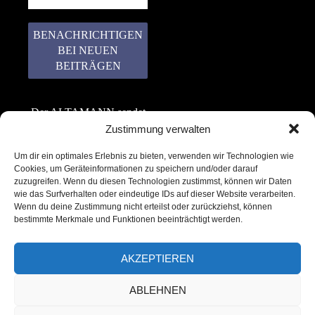
Der ALTAMANN sendet
keinen Spam! Er gibt
Zustimmung verwalten
keine Daten an dritte
Um dir ein optimales Erlebnis zu bieten, verwenden wir Technologien wie
weiter. Erfahre mehr in
Cookies, um Geräteinformationen zu speichern und/oder darauf
unserer
zuzugreifen. Wenn du diesen Technologien zustimmst, können wir Daten
Datenschutzerklärung
.
wie das Surfverhalten oder eindeutige IDs auf dieser Website verarbeiten.
Wenn du deine Zustimmung nicht erteilst oder zurückziehst, können
bestimmte Merkmale und Funktionen beeinträchtigt werden.
AKZEPTIEREN
ABLEHNEN
Copyright © 2022 – 2025 | ALTAMANN.com