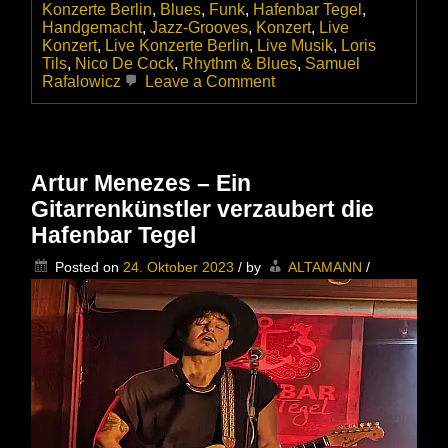
Konzerte Berlin
,
Blues
,
Funk
,
Hafenbar Tegel
,
Handgemacht
,
Jazz-Grooves
,
Konzert
,
Live
Konzert
,
Live Konzerte Berlin
,
Live Musik
,
Loris
Tils
,
Nico De Cock
,
Rhythm & Blues
,
Samuel
on
Rafalowicz
Leave a Comment
Artur
Menezes
|
Am
26.10.2023
Artur Menezes – Ein
lieferte
Gitarrenkünstler verzaubert die
er
in
Hafenbar Tegel
der
Hafenbar
Posted on
24. Oktober 2023
/
by
ALTAMANN
/
Tegel
ein
Top-
Konzert
ab.
Nun
hat
der
ALTAMANN
die