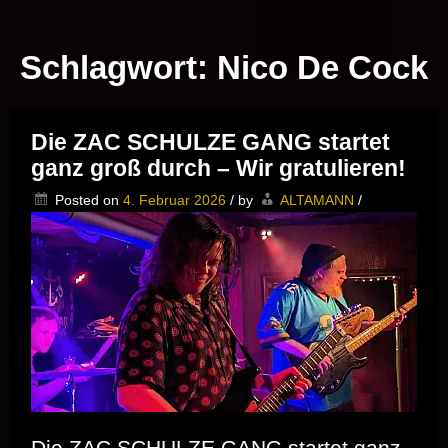
Musik vor Ort – "Support Your Local Hero!"
Schlagwort:
Nico De Cock
Die ZAC SCHULZE GANG startet
ganz groß durch – Wir gratulieren!
Posted on
4. Februar 2026
/
by
ALTAMANN
/
Die ZAC SCHULZE GANG startet ganz