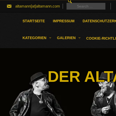
SEARCH
Skip
FOR:
Search
altamann[at]altamann.com
to
for:
content
STARTSEITE
IMPRESSUM
DATENSCHUTZER
KATEGORIEN
GALERIEN
COOKIE-RICHTLI
DER ALT