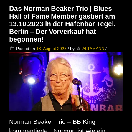
|
Das Norman Beaker Trio | Blues
Blues
Hall of Fame Member gastiert am
Hall
of
13.10.2023 in der Hafenbar Tegel,
Fame
Berlin – Der Vorverkauf hat
Member
gastiert
begonnen!
am
13.10.2023
Posted on
18. August 2023
/
by
ALTAMANN
/
in
der
Hafenbar
Tegel,
Berlin
–
INTERVIEW
+++
JETZT
IM
VORVERKAUF!
+++
Norman Beaker Trio – BB King
kommentierte: „Norman ist wie ein