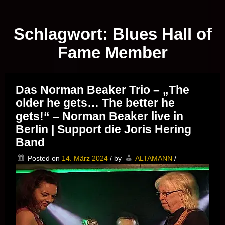
Musik vor Ort – "Support Your Local Hero!"
Schlagwort:
Blues Hall of
Fame Member
Das Norman Beaker Trio – „The
older he gets… The better he
gets!“ – Norman Beaker live in
Berlin | Support die Joris Hering
Band
Posted on
14. März 2024
/
by
ALTAMANN
/