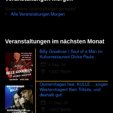
Tegel,
Berlin
Bisher keine Veranstaltungen gemeldet
–
Alle Veranstaltungen Morgen
Der
Vorverkauf
hat
begonnen!
Veranstaltungen im nächsten Monat
Billy Goodman | Soul of a Man im
Kulturrestaurant Dicke Paula
4 Sep. 26
13507 Berlin
Ossternhagen feat. KULLE …singen
Westernhagen! Kein Tribute, und
deshalb gut!
11 Sep. 26
13507 Berlin