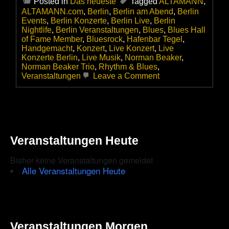
Posted in
Das neueste
Tagged
ALTAMANN
,
ALTAMANN.com
,
Berlin
,
Berlin am Abend
,
Berlin
Events
,
Berlin Konzerte
,
Berlin Live
,
Berlin
Nightlife
,
Berlin Veranstaltungen
,
Blues
,
Blues Hall
of Fame Member
,
Bluesrock
,
Hafenbar Tegel
,
Handgemacht
,
Konzert
,
Live Konzert
,
Live
Konzerte Berlin
,
Live Musik
,
Norman Beaker
,
Norman Beaker Trio
,
Rhythm & Blues
,
on
Veranstaltungen
Leave a Comment
Das
Norman
Beaker
Trio
|
Blues
Veranstaltungen Heute
Hall
of
Fame
Bisher keine Veranstaltungen gemeldet
Member
Alle Veranstaltungen Heute
gastiert
am
13.10.2023
in
der
Hafenbar
Veranstaltungen Morgen