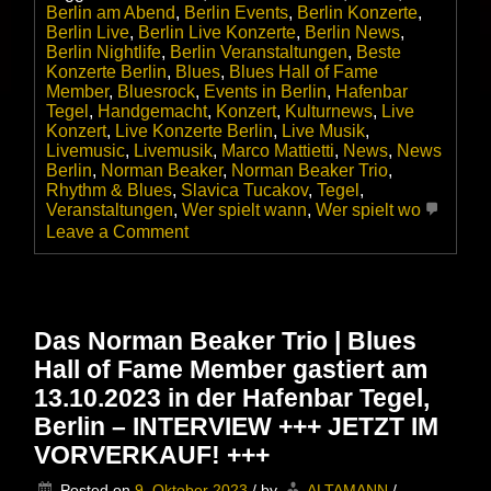
Berlin am Abend
,
Berlin Events
,
Berlin Konzerte
,
Berlin Live
,
Berlin Live Konzerte
,
Berlin News
,
Berlin Nightlife
,
Berlin Veranstaltungen
,
Beste
Konzerte Berlin
,
Blues
,
Blues Hall of Fame
Member
,
Bluesrock
,
Events in Berlin
,
Hafenbar
Tegel
,
Handgemacht
,
Konzert
,
Kulturnews
,
Live
Konzert
,
Live Konzerte Berlin
,
Live Musik
,
Livemusic
,
Livemusik
,
Marco Mattietti
,
News
,
News
Berlin
,
Norman Beaker
,
Norman Beaker Trio
,
Rhythm & Blues
,
Slavica Tucakov
,
Tegel
,
Veranstaltungen
,
Wer spielt wann
,
Wer spielt wo
on
Leave a Comment
Das
Norman
Beaker
Trio
–
Das Norman Beaker Trio | Blues
„The
Hall of Fame Member gastiert am
older
he
13.10.2023 in der Hafenbar Tegel,
gets…
Berlin – INTERVIEW +++ JETZT IM
The
better
VORVERKAUF! +++
he
gets!“
Posted on
9. Oktober 2023
/
by
ALTAMANN
/