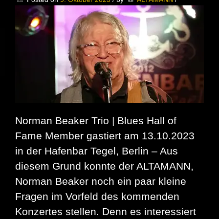
–
Norman
Beaker
live
in
Berlin
|
Support
die
Joris
Hering
Band
Norman Beaker Trio | Blues Hall of
Fame Member gastiert am 13.10.2023
in der Hafenbar Tegel, Berlin – Aus
diesem Grund konnte der ALTAMANN,
Norman Beaker noch ein paar kleine
Fragen im Vorfeld des kommenden
Konzertes stellen. Denn es interessiert