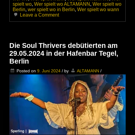
spielt wo
,
Wer spielt wo ALTAMANN
,
Wer spielt wo
Berlin
,
wer spielt wo in Berlin
,
Wer spielt wo wann
on
Leave a Comment
Walter
Trout
am
14.11.2025
live
Die Soul Thrivers debütierten am
im
29.05.2024 in der Hafenbar Tegel,
im
Kesselhaus
Berlin
Berlin
–
Posted on
9. Juni 2024
/
by
ALTAMANN
/
Blues
mit
Herz,
Power
und
viel
Seele
präsentiert
von
Rockradio.de