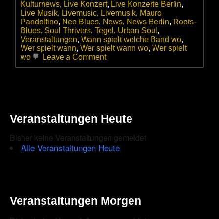
Kulturnews
,
Live Konzert
,
Live Konzerte Berlin
,
Live Musik
,
Livemusic
,
Livemusik
,
Mauro
Pandolfino
,
Neo Blues
,
News
,
News Berlin
,
Roots-
Blues
,
Soul Thrivers
,
Tegel
,
Urban Soul
,
Veranstaltungen
,
Wann spielt welche Band wo
,
Wer spielt wann
,
Wer spielt wann wo
,
Wer spielt
on
wo
Leave a Comment
Die
Soul
Thrivers
debütierten
am
29.05.2024
Veranstaltungen Heute
in
der
Hafenbar
Bisher keine Veranstaltungen gemeldet
Tegel,
Alle Veranstaltungen Heute
Berlin
Veranstaltungen Morgen