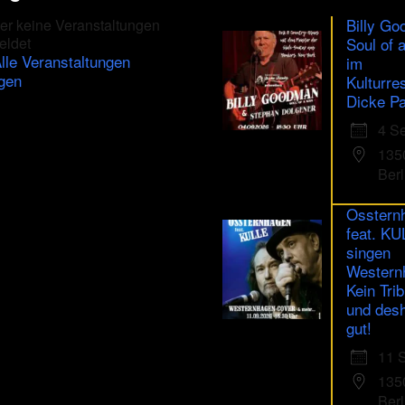
Billy Go
er keine Veranstaltungen
eldet
Soul of 
lle Veranstaltungen
im
gen
Kulturre
Dicke Pa
4 S
135
Berl
Osstern
feat. K
singen
Western
Kein Trib
und des
gut!
11 
135
Berl