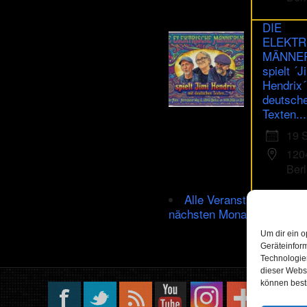
DIE
ELEKTR
MÄNNE
spielt ´J
Hendrix´
deutsch
Texten...
19 
120
Berl
Alle Veranstaltungen im
nächsten Monat
Um dir ein o
Geräteinfor
Technologien
dieser Websi
können best