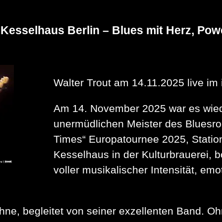
feat.
Stephan
Dolgener
 Kesselhaus Berlin – Blues mit Herz, Powe
live
im
SWART
Walter Trout am 14.11.2025 live im
Am 14. November 2025 war es wieder
unermüdlichen Meister des Bluesro
Times“ Europatournee 2025, Station 
Kesselhaus in der Kulturbrauerei, b
voller musikalischer Intensität, em
ühne, begleitet von seiner exzellenten Band. O