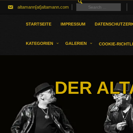
SEARCH
Skip
FOR:
Search
altamann[at]altamann.com
to
for:
content
STARTSEITE
IMPRESSUM
DATENSCHUTZER
KATEGORIEN
GALERIEN
COOKIE-RICHTLI
DER ALT