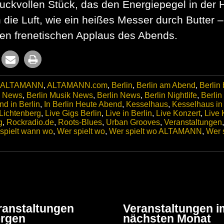
ruckvollen Stück, das den Energiepegel in der 
ch die Luft, wie ein heißes Messer durch Butter 
sten frenetischen Applaus des Abends.
ALTAMANN
,
ALTAMANN.com
,
Berlin
,
Berlin am Abend
,
Berlin
c News
,
Berlin Musik News
,
Berlin News
,
Berlin Nightlife
,
Berlin
d in Berlin
,
In Berlin Heute Abend
,
Kesselhaus
,
Kesselhaus in 
Lichtenberg
,
Live Gigs Berlin
,
Live in Berlin
,
Live Konzert
,
Live 
g
,
Rockradio.de
,
Roots-Blues
,
Urban Grooves
,
Veranstaltungen
spielt wann wo
,
Wer spielt wo
,
Wer spielt wo ALTAMANN
,
Wer s
ranstaltungen
Veranstaltungen i
rgen
nächsten Monat