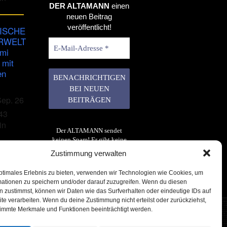
DER ALTAMANN
einen
neuen Beitrag
veröffentlicht!
ISCHE
RWELT
imi
 mit
en
Sep. 26
43
in
Der ALTAMANN sendet
keinen Spam! Er gibt keine
Daten an dritte weiter. Erfahre
Zustimmung verwalten
mehr in unserer
Datenschutzerklärung
.
ptimales Erlebnis zu bieten, verwenden wir Technologien wie Cookies, um
mationen zu speichern und/oder darauf zuzugreifen. Wenn du diesen
 zustimmst, können wir Daten wie das Surfverhalten oder eindeutige IDs auf
te verarbeiten. Wenn du deine Zustimmung nicht erteilst oder zurückziehst,
immte Merkmale und Funktionen beeinträchtigt werden.