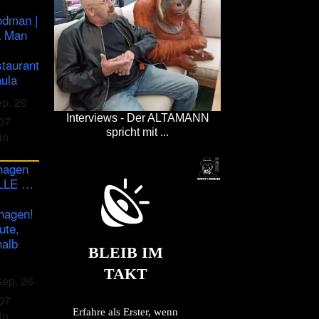
odman |
a Man
staurant
ula
ep. 26
Interviews - Der ALTAMANN
07
spricht mit ...
in
hagen
ULLE …
hagen!
ute,
halb
BLEIB IM
TAKT
Sep. 26
07
Erfahre als Erster, wenn
in