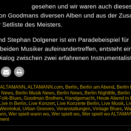
gesehen und wir waren auch dieses
von Goodmans diversen Alben und aus der Zus
 Setliste des Meisters.
Stephan Dolgener ist ein Paradebeispiel für e
beiden Musiker aufeinandertreffen, entsteht ei
Dialog zwischen zwei erfahrenen Instrumentalis
ALTAMANN
,
ALTAMANN.com
,
Berlin
,
Berlin am Abend
,
Berlin
c News
,
Berlin Musik News
,
Berlin News
,
Berlin Nightlife
,
Berlin
Folk-Blues
,
Goodman Brothers
,
Handgemacht
,
Heute Abend in 
Live in Berlin
,
Live Konzert
,
Live Konzerte Berlin
,
Live Musik
,
Li
 Weinlokal
,
Urban Grooves
,
Veranstaltungen
,
Vintage Blues
,
Wa
ann
,
Wer spielt wann wo
,
Wer spielt wo
,
Wer spielt wo ALTAM
on
ment
Billy
Goodman