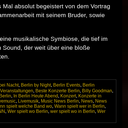
 Mal absolut begeistert von dem Vortrag
ammenarbeit mit seinem Bruder, sowie
ine musikalische Symbiose, die tief im
n Sound, der weit über eine bloße
ten.
 bei Nacht
,
Berlin by Night
,
Berlin Events
,
Berlin
 Veranstaltungen
,
Beste Konzerte Berlin
,
Billy Goodman
,
Berlin
,
In Berlin Heute Abend
,
Konzert
,
Konzerte in
vemusic
,
Livemusik
,
Music News Berlin
,
News
,
News
nn spielt welche Band wo
,
Wann spielt wer in Berlin
,
ANN
,
Wer spielt wo Berlin
,
wer spielt wo in Berlin
,
Wer