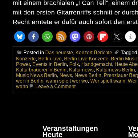
mit einem brachialen „I Can Tell“, einem d
mit den ersten Gitarrenriffs schnitt er dur
Recht erntete er dafür auch sofort den er
Posted in
Das neueste
,
Konzert-Berichte
Tagged
Konzerte
,
Berlin Live
,
Berlin Live Konzerte
,
Berlin Musi
Power
,
Events in Berlin
,
Folk
,
Handgemacht
,
Heute Aben
Kulturbrauerei in Berlin
,
Kulturnews
,
Kulturnews Berlin
,
Music News Berlin
,
News
,
News Berlin
,
Prenzlauer Ber
wer in Berlin
,
wann spielt wer wo
,
Wer spielt wann
,
Wer 
on
wann
Leave a Comment
Walter
Trout
am
14.11.2025
live
im
im
Veranstaltungen
Ve
Kesselhaus
Heute
Mo
Berlin