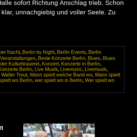
Halle sofort Richtung Anschlag trieb. Schon
– klar, unnachgiebig und voller Seele. Zu
 bei Nacht
,
Berlin by Night
,
Berlin Events
,
Berlin
 Veranstaltungen
,
Beste Konzerte Berlin
,
Blues
,
Blues
der Kulturbrauerei
,
Konzert
,
Konzerte in Berlin
,
Konzerte Berlin
,
Live Musik
,
Livemusic
,
Livemusik
,
,
Walter Trout
,
Wann spielt welche Band wo
,
Wann spielt
pielt wo Berlin
,
wer spielt wo in Berlin
,
Wer spielt wo
m