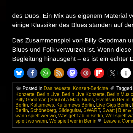
des Duos. Ein Mix aus eigenem Material 
einige Klassiker des Blues standen auf der
Das Zusammenspiel von Billy Goodman und 
Blues und Folk verwurzelt ist. Wenn diese 
Begleitung hinausgeht – es ist ein echter 
Posted in
Das neueste
,
Konzert-Berichte
Tagged
Konzerte
,
Berlin Live
,
Berlin Live Konzerte
,
Berlin Musi
Billy Goodman | Soul of a Man
,
Blues
,
Events in Berlin
,
Berlin
,
Kulturnews
,
Kulturnews Berlin
,
Live Gigs Berlin
,
Berlin
,
Schöneberg
,
Slideguitar
,
SWART
,
Swart | Bier &
wann spielt wer wo
,
Was geht ab in Berlin
,
Wer spielt w
spielt wo wann
,
Wo spielt wer in Berlin
Leave a Com