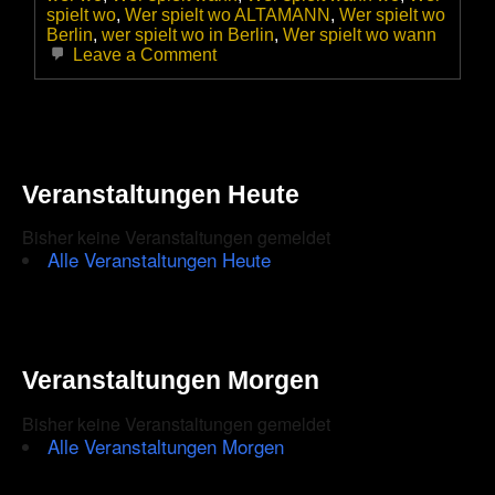
spielt wo
,
Wer spielt wo ALTAMANN
,
Wer spielt wo
Berlin
,
wer spielt wo in Berlin
,
Wer spielt wo wann
on
Leave a Comment
Walter
Trout
am
14.11.2025
live
im
Veranstaltungen Heute
im
Kesselhaus
Berlin
Bisher keine Veranstaltungen gemeldet
–
Alle Veranstaltungen Heute
Blues
mit
Herz,
Power
und
viel
Veranstaltungen Morgen
Seele
präsentiert
Bisher keine Veranstaltungen gemeldet
von
Alle Veranstaltungen Morgen
Rockradio.de