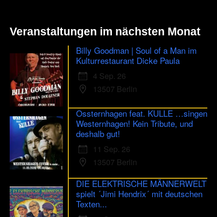
Veranstaltungen im nächsten Monat
Billy Goodman | Soul of a Man im
Kulturrestaurant Dicke Paula
4 Sep. 26
13507 Berlin
Ossternhagen feat. KULLE …singen
Westernhagen! Kein Tribute, und
deshalb gut!
11 Sep. 26
13507 Berlin
DIE ELEKTRISCHE MÄNNERWELT
spielt ´Jimi Hendrix´ mit deutschen
Texten...