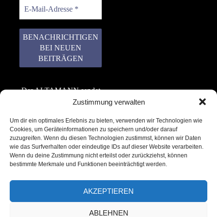
Der ALTAMANN sendet
keinen Spam! Er gibt
Zustimmung verwalten
keine Daten an dritte
Um dir ein optimales Erlebnis zu bieten, verwenden wir Technologien wie
weiter. Erfahre mehr in
Cookies, um Geräteinformationen zu speichern und/oder darauf
unserer
zuzugreifen. Wenn du diesen Technologien zustimmst, können wir Daten
Datenschutzerklärung
.
wie das Surfverhalten oder eindeutige IDs auf dieser Website verarbeiten.
Wenn du deine Zustimmung nicht erteilst oder zurückziehst, können
bestimmte Merkmale und Funktionen beeinträchtigt werden.
AKZEPTIEREN
ABLEHNEN