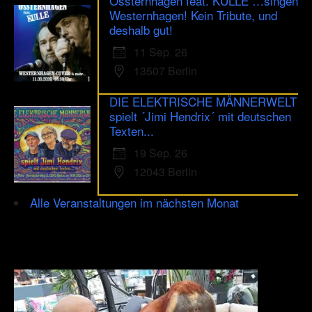
Ossternhagen feat. KULLE …singen
Westernhagen! Kein Tribute, und
deshalb gut!
11 Sep. 26
13507 Berlin
DIE ELEKTRISCHE MÄNNERWELT
spielt ´Jimi Hendrix´ mit deutschen
Texten...
19 Sep. 26
12043 Berlin
Alle Veranstaltungen im nächsten Monat