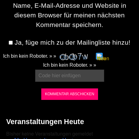
Name, E-Mail-Adresse und Website in
diesem Browser für meinen nächsten
Kommentar speichern.
Ja, füge mich zu der Mailingliste hinzu!
Ich bin kein Roboter. » »
Please
Ich bin kein Roboter. » »
enter
the
characters
shown
in
the
Veranstaltungen Heute
CAPTCHA
Bisher keine Veranstaltungen gemeldet
to