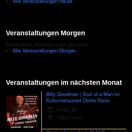
Alle Veranstaltungen Heute
ensure
that
you
Veranstaltungen Morgen
are
Bisher keine Veranstaltungen gemeldet
human.
Alle Veranstaltungen Morgen
Veranstaltungen im nächsten Monat
Billy Goodman | Soul of a Man im
Kulturrestaurant Dicke Paula
4 Sep. 26
13507 Berlin