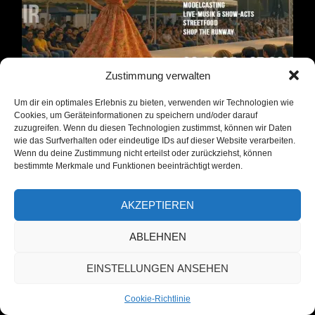
Kulturrestaurant
Dicke
Paula
Zustimmung verwalten
Um dir ein optimales Erlebnis zu bieten, verwenden wir Technologien wie
Das Kulturrestaurant Dicke Paula bei
Cookies, um Geräteinformationen zu speichern und/oder darauf
zuzugreifen. Wenn du diesen Technologien zustimmst, können wir Daten
der Fashion Open Air
wie das Surfverhalten oder eindeutige IDs auf dieser Website verarbeiten.
Wenn du deine Zustimmung nicht erteilst oder zurückziehst, können
bestimmte Merkmale und Funktionen beeinträchtigt werden.
Das Kulturrestaurant Dicke Paula bei
der Fashion Open Air auf
AKZEPTIEREN
„Außeneinsatz“!
ABLEHNEN
Noch bis zum 07.09.2025 kann man die
EINSTELLUNGEN ANSEHEN
gute Seele des Kulturrestaurant Gina,
dort gefunden werden. Vielleicht ist ja
Cookie-Richtlinie