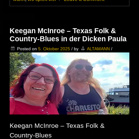
Ally
Venable
&
Band
im
Keegan McInroe – Texas Folk &
MusicClub
Country-Blues in der Dicken Paula
Schmölln
–
Posted on
5. Oktober 2025
/
by
ALTAMANN
/
Besser
du
hattest
ein
Ticket
Keegan McInroe – Texas Folk &
Country-Blues