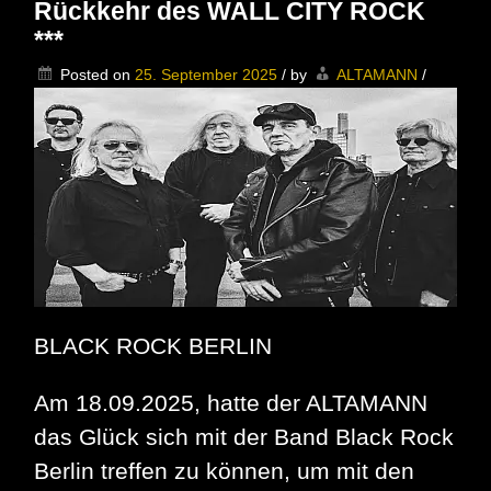
Rückkehr des WALL CITY ROCK
Country-
Blues
***
in
der
Posted on
25. September 2025
/
by
ALTAMANN
/
Dicken
Paula
BLACK ROCK BERLIN
Am 18.09.2025, hatte der ALTAMANN
das Glück sich mit der Band Black Rock
Berlin treffen zu können, um mit den