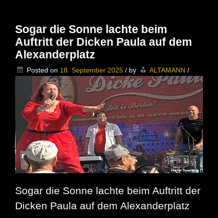
BERLIN
***
Die
Sogar die Sonne lachte beim
Rückkehr
Auftritt der Dicken Paula auf dem
des
WALL
Alexanderplatz
CITY
ROCK
Posted on
18. September 2025
/
by
ALTAMANN
/
***
Sogar die Sonne lachte beim Auftritt der
Dicken Paula auf dem Alexanderplatz