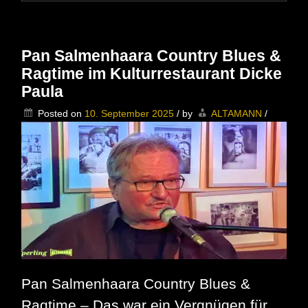
die
Sonne
lachte
beim
Pan Salmenhaara Country Blues &
Auftritt
Ragtime im Kulturrestaurant Dicke
der
Dicken
Paula
Paula
auf
Posted on
10. September 2025
/
by
ALTAMANN
/
dem
Alexanderplatz
Pan Salmenhaara Country Blues &
Ragtime – Das war ein Vergnügen für