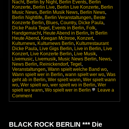
Nacht
,
Berlin by Night
,
Berlin Events
,
Berlin
Konzerte
,
Berlin Live
,
Berlin Live Konzerte
,
Berlin
Music News
,
Berlin Musik News
,
Berlin News
,
Berlin Nightlife
,
Berlin Veranstaltungen
,
Beste
Konzerte Berlin
,
Blues
,
Country
,
Dicke Paula
,
Dicke Paula Tegel
,
Events in Berlin
,
Folk
,
Handgemacht
,
Heute Abend in Berlin
,
In Berlin
Heute Abend
,
Keegan McInroe
,
Konzert
,
Kulturnews
,
Kulturnews Berlin
,
Kulturrestaurant
Dicke Paula
,
Live Gigs Berlin
,
Live in Berlin
,
Live
Konzert
,
Live Konzerte Berlin
,
Live Musik
,
Livemusic
,
Livemusik
,
Music News Berlin
,
News
,
News Berlin
,
Reinickendorf
,
Tegel
,
Veranstaltungen
,
Wann spielt welche Band wo
,
Wann spielt wer in Berlin
,
wann spielt wer wo
,
Was
geht ab in Berlin
,
Wer spielt wann
,
Wer spielt wann
wo
,
Wer spielt wo
,
wer spielt wo in Berlin
,
Wer
spielt wo wann
,
Wo spielt wer in Berlin
Leave a
on
Comment
Keegan
McInroe
–
Texas
Folk
BLACK ROCK BERLIN *** Die
&