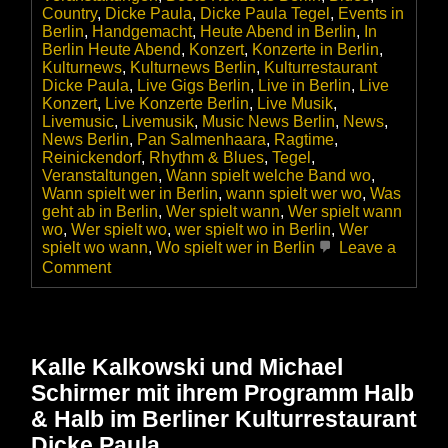
Country
,
Dicke Paula
,
Dicke Paula Tegel
,
Events in
Berlin
,
Handgemacht
,
Heute Abend in Berlin
,
In
Berlin Heute Abend
,
Konzert
,
Konzerte in Berlin
,
Kulturnews
,
Kulturnews Berlin
,
Kulturrestaurant
Dicke Paula
,
Live Gigs Berlin
,
Live in Berlin
,
Live
Konzert
,
Live Konzerte Berlin
,
Live Musik
,
Livemusic
,
Livemusik
,
Music News Berlin
,
News
,
News Berlin
,
Pan Salmenhaara
,
Ragtime
,
Reinickendorf
,
Rhythm & Blues
,
Tegel
,
Veranstaltungen
,
Wann spielt welche Band wo
,
Wann spielt wer in Berlin
,
wann spielt wer wo
,
Was
geht ab in Berlin
,
Wer spielt wann
,
Wer spielt wann
wo
,
Wer spielt wo
,
wer spielt wo in Berlin
,
Wer
spielt wo wann
,
Wo spielt wer in Berlin
Leave a
on
Comment
Pan
Salmenhaara
Country
Blues
&
Kalle Kalkowski und Michael
Ragtime
Schirmer mit ihrem Programm Halb
im
Kulturrestaurant
& Halb im Berliner Kulturrestaurant
Dicke
Dicke Paula
Paula