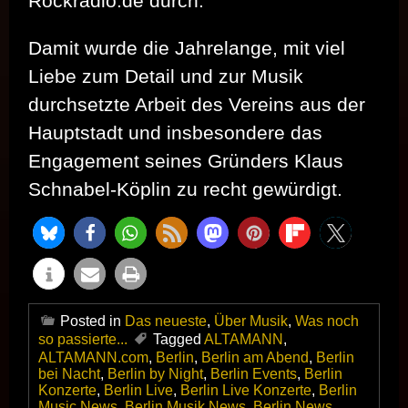
Rockradio.de durch.
Damit wurde die Jahrelange, mit viel
Liebe zum Detail und zur Musik
durchsetzte Arbeit des Vereins aus der
Hauptstadt und insbesondere das
Engagement seines Gründers Klaus
Schnabel-Köplin zu recht gewürdigt.
Posted in
Das neueste
,
Über Musik
,
Was noch
so passierte...
Tagged
ALTAMANN
,
ALTAMANN.com
,
Berlin
,
Berlin am Abend
,
Berlin
bei Nacht
,
Berlin by Night
,
Berlin Events
,
Berlin
Konzerte
,
Berlin Live
,
Berlin Live Konzerte
,
Berlin
Music News
,
Berlin Musik News
,
Berlin News
,