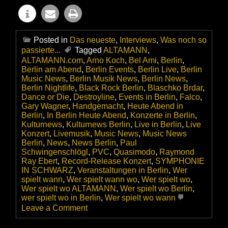
Posted in
Das neueste
,
Interviews
,
Was noch so
passierte...
Tagged
ALTAMANN
,
ALTAMANN.com
,
Arno Koch
,
Bel Ami
,
Berlin
,
Berlin am Abend
,
Berlin Events
,
Berlin Live
,
Berlin
Music News
,
Berlin Musik News
,
Berlin News
,
Berlin Nightlife
,
Black Rock Berlin
,
Blaschko Brdar
,
Dance or Die
,
Destroyline
,
Events in Berlin
,
Falco
,
Gary Wagner
,
Handgemacht
,
Heute Abend in
Berlin
,
In Berlin Heute Abend
,
Konzerte in Berlin
,
Kulturnews
,
Kulturnews Berlin
,
Live in Berlin
,
Live
Konzert
,
Livemusik
,
Music News
,
Music News
Berlin
,
News
,
News Berlin
,
Paul
Schwingenschlögl
,
PVC
,
Quasimodo
,
Raymond
Ray Ebert
,
Record-Release Konzert
,
SYMPHONIE
IN SCHWARZ
,
Veranstaltungen in Berlin
,
Wer
spielt wann
,
Wer spielt wann wo
,
Wer spielt wo
,
Wer spielt wo ALTAMANN
,
Wer spielt wo Berlin
,
wer spielt wo in Berlin
,
Wer spielt wo wann
on
Leave a Comment
BLACK
ROCK