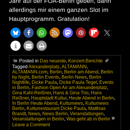
Jahr auf der FOA-Berlin geben, dann
allerdings mir einem ganzen Slot im
Hauptprogramm. Gratulation!
Posted in
Das neueste
,
Konzert-Berichte
Tagged
Alexanderplatz
,
ALTAMANN
,
ALTAMANN.com
,
Berlin
,
Berlin am Abend
,
Berlin
by Night
,
Berlin Events
,
Berlin News
,
Berlin
Nightlife
,
Dicke Paula
,
Dicke Paula Tegel
,
Events
in Berlin
,
Fashion Open Air am Alexanderplatz
,
Gina Kahl-Reißner
,
Hans & Gina Trio
,
Hans
Reißner
,
Hauptstadt Kultur
,
Heute Abend in Berlin
,
In Berlin Heute Abend
,
Kulturnews
,
Kulturnews
Berlin
,
Kulturrestaurant Dicke Paula
,
Matthias
Brandt
,
News
,
News Berlin
,
Veranstaltungen
,
Veranstaltungen in Berlin
,
Was geht ab in Berlin
on
Leave a Comment
Sogar