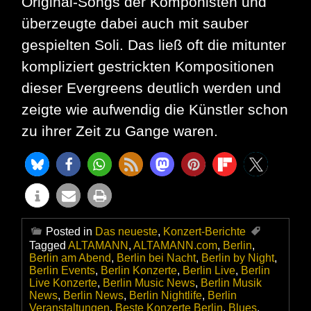
Original-Songs der Komponisten und
überzeugte dabei auch mit sauber
gespielten Soli. Das ließ oft die mitunter
kompliziert gestrickten Kompositionen
dieser Evergreens deutlich werden und
zeigte wie aufwendig die Künstler schon
zu ihrer Zeit zu Gange waren.
Posted in
Das neueste
,
Konzert-Berichte
Tagged
ALTAMANN
,
ALTAMANN.com
,
Berlin
,
Berlin am Abend
,
Berlin bei Nacht
,
Berlin by Night
,
Berlin Events
,
Berlin Konzerte
,
Berlin Live
,
Berlin
Live Konzerte
,
Berlin Music News
,
Berlin Musik
News
,
Berlin News
,
Berlin Nightlife
,
Berlin
Veranstaltungen
,
Beste Konzerte Berlin
,
Blues
,