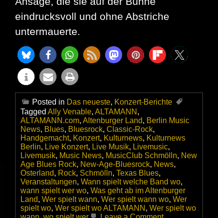
Ansage, die sie auf der Bühne
eindrucksvoll und ohne Abstriche
untermauerte.
Posted in
Das neueste
,
Konzert-Berichte
Tagged
Ally Venable
,
ALTAMANN
,
ALTAMANN.com
,
Altenburger Land
,
Berlin Music
News
,
Blues
,
Bluesrock
,
Classic-Rock
,
Handgemacht
,
Konzert
,
Kulturnews
,
Kulturnews
Berlin
,
Live Konzert
,
Live Musik
,
Livemusic
,
Livemusik
,
Music News
,
MusicClub Schmölln
,
New
Age Blues Rock
,
New-Age-Bluesrock
,
News
,
Osterland
,
Rock
,
Schmölln
,
Texas Blues
,
Veranstaltungen
,
Wann spielt welche Band wo
,
wann spielt wer wo
,
Was geht ab im Altenburger
Land
,
Wer spielt wann
,
Wer spielt wann wo
,
Wer
spielt wo
,
Wer spielt wo ALTAMANN
,
Wer spielt wo
on
wann
,
wo spielt wer
Leave a Comment