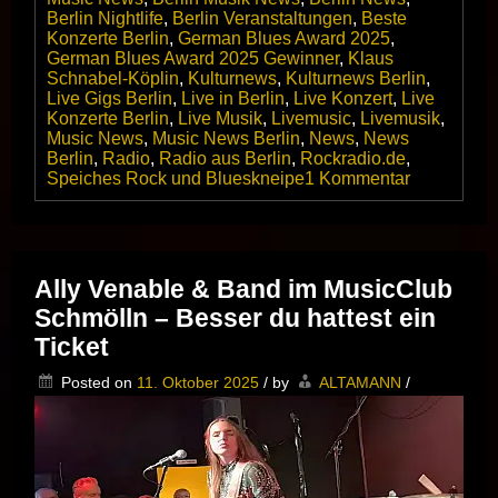
Berlin Nightlife
,
Berlin Veranstaltungen
,
Beste
Konzerte Berlin
,
German Blues Award 2025
,
German Blues Award 2025 Gewinner
,
Klaus
Schnabel-Köplin
,
Kulturnews
,
Kulturnews Berlin
,
Live Gigs Berlin
,
Live in Berlin
,
Live Konzert
,
Live
Konzerte Berlin
,
Live Musik
,
Livemusic
,
Livemusik
,
Music News
,
Music News Berlin
,
News
,
News
Berlin
,
Radio
,
Radio aus Berlin
,
Rockradio.de
,
zu
Speiches Rock und Blueskneipe
1 Kommentar
Rockradio.
gewinnt
den
»
GERMAN
Ally Venable & Band im MusicClub
BLUES
Schmölln – Besser du hattest ein
AWARD
2025
Ticket
«
in
Posted on
11. Oktober 2025
/
by
ALTAMANN
/
der
Kategorie
Medien