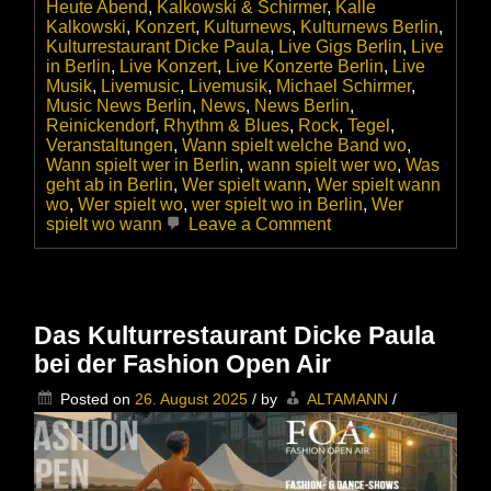
Heute Abend
,
Kalkowski & Schirmer
,
Kalle
Kalkowski
,
Konzert
,
Kulturnews
,
Kulturnews Berlin
,
Kulturrestaurant Dicke Paula
,
Live Gigs Berlin
,
Live
in Berlin
,
Live Konzert
,
Live Konzerte Berlin
,
Live
Musik
,
Livemusic
,
Livemusik
,
Michael Schirmer
,
Music News Berlin
,
News
,
News Berlin
,
Reinickendorf
,
Rhythm & Blues
,
Rock
,
Tegel
,
Veranstaltungen
,
Wann spielt welche Band wo
,
Wann spielt wer in Berlin
,
wann spielt wer wo
,
Was
geht ab in Berlin
,
Wer spielt wann
,
Wer spielt wann
wo
,
Wer spielt wo
,
wer spielt wo in Berlin
,
Wer
on
spielt wo wann
Leave a Comment
Kalle
Kalkowski
und
Michael
Schirmer
Das Kulturrestaurant Dicke Paula
mit
bei der Fashion Open Air
ihrem
Programm
Posted on
26. August 2025
/
by
ALTAMANN
/
Halb
&
Halb
im
Berliner