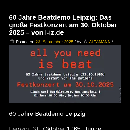
BERLIN
***
Die
60 Jahre Beatdemo Leipzig: Das
Rückkehr
große Festkonzert am 30. Oktober
des
WALL
2025 – von l-iz.de
CITY
ROCK
Posted on
23. September 2025
/
by
ALTAMANN
/
***
60 Jahre Beatdemo Leipzig
Leipzig, 31. Oktober 1965: Junge