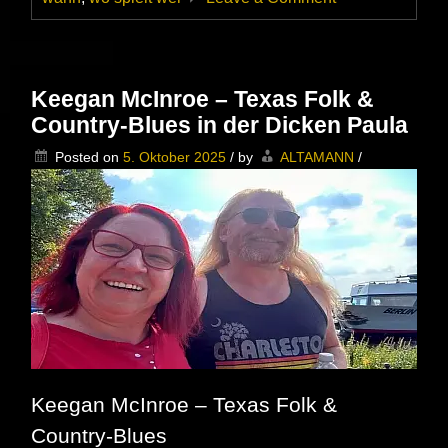
Ally
Venable
&
Band
im
Keegan McInroe – Texas Folk &
MusicClub
Country-Blues in der Dicken Paula
Schmölln
–
Posted on
5. Oktober 2025
/
by
ALTAMANN
/
Besser
du
hattest
ein
Ticket
Keegan McInroe – Texas Folk &
Country-Blues