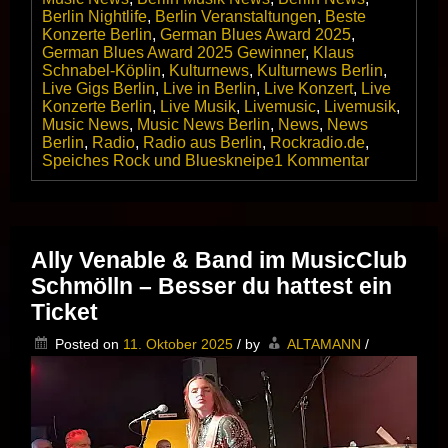
Berlin Nightlife
,
Berlin Veranstaltungen
,
Beste
Konzerte Berlin
,
German Blues Award 2025
,
German Blues Award 2025 Gewinner
,
Klaus
Schnabel-Köplin
,
Kulturnews
,
Kulturnews Berlin
,
Live Gigs Berlin
,
Live in Berlin
,
Live Konzert
,
Live
Konzerte Berlin
,
Live Musik
,
Livemusic
,
Livemusik
,
Music News
,
Music News Berlin
,
News
,
News
Berlin
,
Radio
,
Radio aus Berlin
,
Rockradio.de
,
zu
Speiches Rock und Blueskneipe
1 Kommentar
Rockradio.
gewinnt
den
»
GERMAN
Ally Venable & Band im MusicClub
BLUES
Schmölln – Besser du hattest ein
AWARD
2025
Ticket
«
in
Posted on
11. Oktober 2025
/
by
ALTAMANN
/
der
Kategorie
Medien