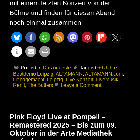
mit einem letzten Konzert von der
Bühne und finden für diesen Abend
noch einmal zusammen.
Posted in
Das neueste
Tagged
60 Jahre
Beatdemo Leipzig
,
ALTAMANN
,
ALTAMANN.com
,
Handgemacht
,
Leipzig
,
Live Konzert
,
Livemusik
,
on
Renft
,
The Butlers
Leave a Comment
60
Jahre
Beatdemo
Leipzig:
Das
Pink Floyd Live at Pompeii –
große
Remastered 2025 – Bis zum 09.
Festkonzert
am
Oktober in der Arte Mediathek
30.