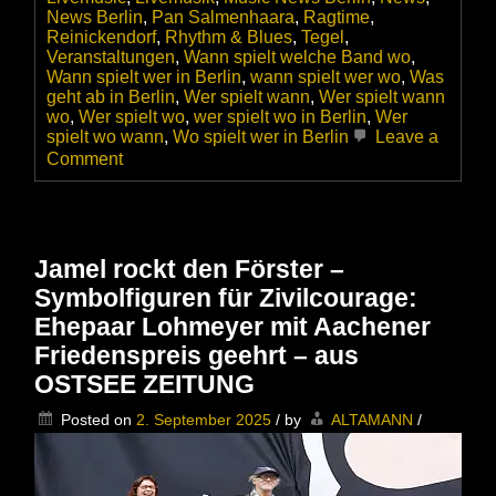
News Berlin
,
Pan Salmenhaara
,
Ragtime
,
Reinickendorf
,
Rhythm & Blues
,
Tegel
,
Veranstaltungen
,
Wann spielt welche Band wo
,
Wann spielt wer in Berlin
,
wann spielt wer wo
,
Was
geht ab in Berlin
,
Wer spielt wann
,
Wer spielt wann
wo
,
Wer spielt wo
,
wer spielt wo in Berlin
,
Wer
spielt wo wann
,
Wo spielt wer in Berlin
Leave a
on
Comment
Pan
Salmenhaara
Country
Blues
&
Jamel rockt den Förster –
Ragtime
Symbolfiguren für Zivilcourage:
im
Kulturrestaurant
Ehepaar Lohmeyer mit Aachener
Dicke
Friedenspreis geehrt – aus
Paula
OSTSEE ZEITUNG
Posted on
2. September 2025
/
by
ALTAMANN
/