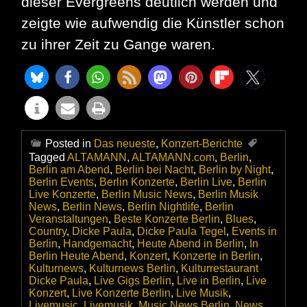
dieser Evergreens deutlich werden und
zeigte wie aufwendig die Künstler schon
zu ihrer Zeit zu Gange waren.
Posted in
Das neueste
,
Konzert-Berichte
Tagged
ALTAMANN
,
ALTAMANN.com
,
Berlin
,
Berlin am Abend
,
Berlin bei Nacht
,
Berlin by Night
,
Berlin Events
,
Berlin Konzerte
,
Berlin Live
,
Berlin
Live Konzerte
,
Berlin Music News
,
Berlin Musik
News
,
Berlin News
,
Berlin Nightlife
,
Berlin
Veranstaltungen
,
Beste Konzerte Berlin
,
Blues
,
Country
,
Dicke Paula
,
Dicke Paula Tegel
,
Events in
Berlin
,
Handgemacht
,
Heute Abend in Berlin
,
In
Berlin Heute Abend
,
Konzert
,
Konzerte in Berlin
,
Kulturnews
,
Kulturnews Berlin
,
Kulturrestaurant
Dicke Paula
,
Live Gigs Berlin
,
Live in Berlin
,
Live
Konzert
,
Live Konzerte Berlin
,
Live Musik
,
Livemusic
,
Livemusik
,
Music News Berlin
,
News
,