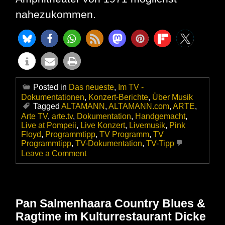
nahezukommen.
Posted in
Das neueste
,
Im TV -
Dokumentationen
,
Konzert-Berichte
,
Über Musik
Tagged
ALTAMANN
,
ALTAMANN.com
,
ARTE
,
Arte TV
,
arte.tv
,
Dokumentation
,
Handgemacht
,
Live at Pompeii
,
Live Konzert
,
Livemusik
,
Pink
Floyd
,
Programmtipp
,
TV Programm
,
TV
Programmtipp
,
TV-Dokumentation
,
TV-Tipp
on
Leave a Comment
Pink
Floyd
Live
at
Pompeii
Pan Salmenhaara Country Blues &
–
Ragtime im Kulturrestaurant Dicke
Remastered