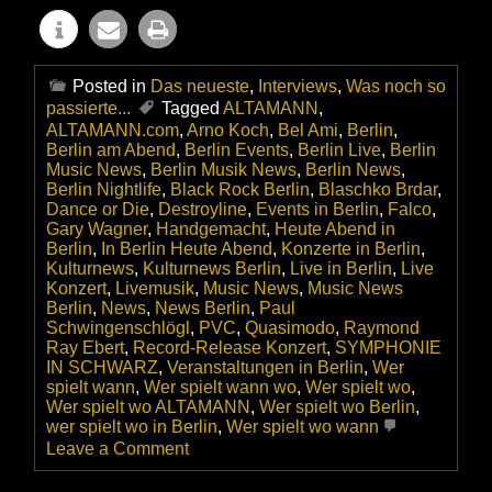
Posted in
Das neueste
,
Interviews
,
Was noch so
passierte...
Tagged
ALTAMANN
,
ALTAMANN.com
,
Arno Koch
,
Bel Ami
,
Berlin
,
Berlin am Abend
,
Berlin Events
,
Berlin Live
,
Berlin
Music News
,
Berlin Musik News
,
Berlin News
,
Berlin Nightlife
,
Black Rock Berlin
,
Blaschko Brdar
,
Dance or Die
,
Destroyline
,
Events in Berlin
,
Falco
,
Gary Wagner
,
Handgemacht
,
Heute Abend in
Berlin
,
In Berlin Heute Abend
,
Konzerte in Berlin
,
Kulturnews
,
Kulturnews Berlin
,
Live in Berlin
,
Live
Konzert
,
Livemusik
,
Music News
,
Music News
Berlin
,
News
,
News Berlin
,
Paul
Schwingenschlögl
,
PVC
,
Quasimodo
,
Raymond
Ray Ebert
,
Record-Release Konzert
,
SYMPHONIE
IN SCHWARZ
,
Veranstaltungen in Berlin
,
Wer
spielt wann
,
Wer spielt wann wo
,
Wer spielt wo
,
Wer spielt wo ALTAMANN
,
Wer spielt wo Berlin
,
wer spielt wo in Berlin
,
Wer spielt wo wann
on
Leave a Comment
BLACK
ROCK