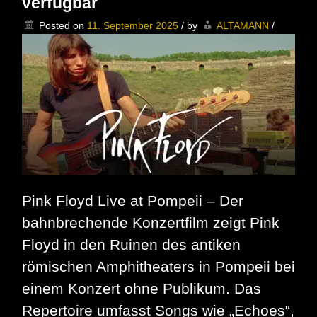
verfügbar
Oktober
2025
Posted on
11. September 2025
/
by
ALTAMANN
/
–
von
l-
iz.de
Pink Floyd Live at Pompeii – Der
bahnbrechende Konzertfilm zeigt Pink
Floyd in den Ruinen des antiken
römischen Amphitheaters in Pompeii bei
einem Konzert ohne Publikum. Das
Repertoire umfasst Songs wie „Echoes“,