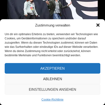
Zustimmung verwalten
Um dir ein optimales Erlebnis zu bieten, verwenden wir Technologien wie
Cookies, um Geräteinformationen zu speichern und/oder darauf
Jamel Rockt den Förster –
zuzugreifen. Wenn du diesen Technologien zustimmst, können wir Daten
wie das Surfverhalten oder eindeutige IDs auf dieser Website verarbeiten.
Symbolfiguren für Zivilcourage: Ehepaar
Wenn du deine Zustimmung nicht erteilst oder zurückziehst, können
bestimmte Merkmale und Funktionen beeinträchtigt werden.
Lohmeyer mit Aachener Friedenspreis
geehrt
AKZEPTIEREN
Der Aachener Friedenspreis ist in
ABLEHNEN
diesem Jahr unter anderem an Birgit
EINSTELLUNGEN ANSEHEN
und Horst Lohmeyer für ihr Festival
„Jamel rockt den Förster“ gegangen.
Cookie-Richtlinie
Trotz zahlreicher Angriffe und