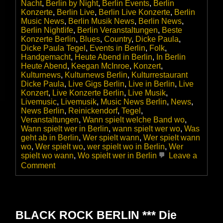
Nacht
,
Berlin by Night
,
Berlin Events
,
Berlin
Konzerte
,
Berlin Live
,
Berlin Live Konzerte
,
Berlin
Music News
,
Berlin Musik News
,
Berlin News
,
Berlin Nightlife
,
Berlin Veranstaltungen
,
Beste
Konzerte Berlin
,
Blues
,
Country
,
Dicke Paula
,
Dicke Paula Tegel
,
Events in Berlin
,
Folk
,
Handgemacht
,
Heute Abend in Berlin
,
In Berlin
Heute Abend
,
Keegan McInroe
,
Konzert
,
Kulturnews
,
Kulturnews Berlin
,
Kulturrestaurant
Dicke Paula
,
Live Gigs Berlin
,
Live in Berlin
,
Live
Konzert
,
Live Konzerte Berlin
,
Live Musik
,
Livemusic
,
Livemusik
,
Music News Berlin
,
News
,
News Berlin
,
Reinickendorf
,
Tegel
,
Veranstaltungen
,
Wann spielt welche Band wo
,
Wann spielt wer in Berlin
,
wann spielt wer wo
,
Was
geht ab in Berlin
,
Wer spielt wann
,
Wer spielt wann
wo
,
Wer spielt wo
,
wer spielt wo in Berlin
,
Wer
spielt wo wann
,
Wo spielt wer in Berlin
Leave a
on
Comment
Keegan
McInroe
–
Texas
Folk
BLACK ROCK BERLIN *** Die
&