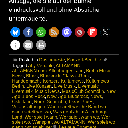
Ansage, die sie auf der Bühne
eindrucksvoll und ohne Abstriche
untermauerte.
Posted in
Das neueste
,
Konzert-Berichte
Tagged
Ally Venable
,
ALTAMANN
,
ALTAMANN.com
,
Altenburger Land
,
Berlin Music
News
,
Blues
,
Bluesrock
,
Classic-Rock
,
Handgemacht
,
Konzert
,
Kulturnews
,
Kulturnews
Berlin
,
Live Konzert
,
Live Musik
,
Livemusic
,
Livemusik
,
Music News
,
MusicClub Schmölln
,
New
Age Blues Rock
,
New-Age-Bluesrock
,
News
,
Osterland
,
Rock
,
Schmölln
,
Texas Blues
,
Veranstaltungen
,
Wann spielt welche Band wo
,
wann spielt wer wo
,
Was geht ab im Altenburger
Land
,
Wer spielt wann
,
Wer spielt wann wo
,
Wer
spielt wo
,
Wer spielt wo ALTAMANN
,
Wer spielt wo
on
wann
,
wo spielt wer
Leave a Comment