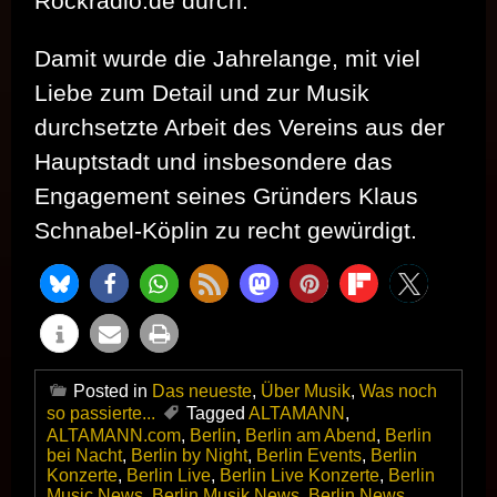
Rockradio.de durch.
Damit wurde die Jahrelange, mit viel
Liebe zum Detail und zur Musik
durchsetzte Arbeit des Vereins aus der
Hauptstadt und insbesondere das
Engagement seines Gründers Klaus
Schnabel-Köplin zu recht gewürdigt.
Posted in
Das neueste
,
Über Musik
,
Was noch
so passierte...
Tagged
ALTAMANN
,
ALTAMANN.com
,
Berlin
,
Berlin am Abend
,
Berlin
bei Nacht
,
Berlin by Night
,
Berlin Events
,
Berlin
Konzerte
,
Berlin Live
,
Berlin Live Konzerte
,
Berlin
Music News
,
Berlin Musik News
,
Berlin News
,