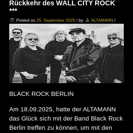
Rückkehr des WALL CITY ROCK
Country-
Blues
***
in
der
Posted on
25. September 2025
/
by
ALTAMANN
/
Dicken
Paula
BLACK ROCK BERLIN
Am 18.09.2025, hatte der ALTAMANN
das Glück sich mit der Band Black Rock
Berlin treffen zu können, um mit den