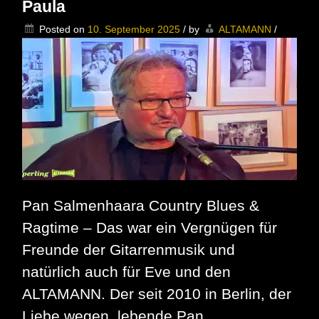
2025
Paula
–
Bis
Posted on
10. September 2025
/
by
ALTAMANN
/
zum
09.
Oktober
in
der
Arte
Mediathek
verfügbar
Pan Salmenhaara Country Blues &
Ragtime – Das war ein Vergnügen für
Freunde der Gitarrenmusik und
natürlich auch für Eve und den
ALTAMANN. Der seit 2010 in Berlin, der
Liebe wegen, lebende Pan